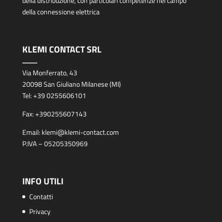
della distribuzione, con particolari competenze nel campo
della connessione elettrica
KLEMI CONTACT SRL
Via Monferrato, 43
20098 San Giuliano Milanese (MI)
Tel:
+39 0255606101
Fax:
+390255607143
Email:
klemi@klemi-contact.com
P.IVA – 05205350969
INFO UTILI
Contatti
Privacy