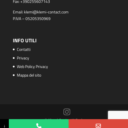
Fax:
+390255607143
Email:
klemi@klemi-contact.com
P.IVA – 05205350969
INFO UTILI
Contatti
Privacy
Web Policy Privacy
Mappa del sito
© Klemi Contact™ S.r.l.
↓