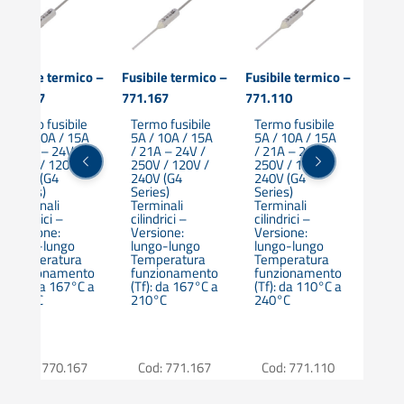
Fusibile termico –
Fusibile termico –
Fusibile termico –
Fusibi
770.167
771.167
771.110
771.0
Termo fusibile
Termo fusibile
Termo fusibile
Term
5A / 10A / 15A
5A / 10A / 15A
5A / 10A / 15A
5A /
/ 21A – 24V /
/ 21A – 24V /
/ 21A – 24V /
/ 21
250V / 120V /
250V / 120V /
250V / 120V /
250V
240V (G4
240V (G4
240V (G4
240V
Series)
Series)
Series)
Seri
Terminali
Terminali
Terminali
Term
cilindrici –
cilindrici –
cilindrici –
cilin
Versione:
Versione:
Versione:
Vers
corto-lungo
lungo-lungo
lungo-lungo
lung
Temperatura
Temperatura
Temperatura
Tem
funzionamento
funzionamento
funzionamento
fun
(Tf): da 167°C a
(Tf): da 167°C a
(Tf): da 110°C a
(Tf)
210°C
210°C
240°C
300
Cod: 770.167
Cod: 771.167
Cod: 771.110
Cod