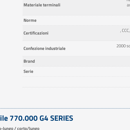
Materiale terminali
a
Norme
, CCC
Certificazioni
2000 sci
Confezione industriale
Brand
Serie
bile 770.000 G4 SERIES
go-lungo / corto/lungo