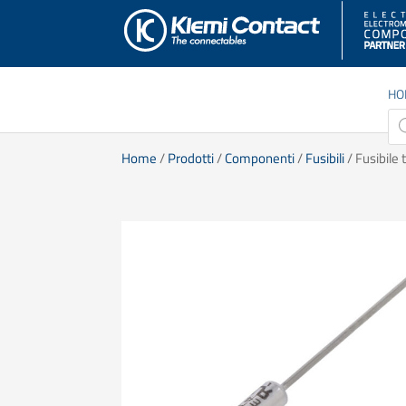
HO
Pro
sea
Home
/
Prodotti
/
Componenti
/
Fusibili
/ Fusibile