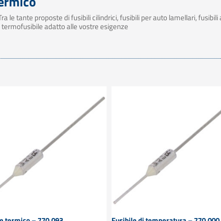
termico
 le tante proposte di fusibili cilindrici, fusibili per auto lamellari, fusibi
 il termofusibile adatto alle vostre esigenze
le termico – 770.093
Fusibile di temperatura – 770.000