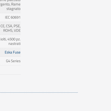
rgento, Rame
stagnato
IEC 60691
, CE, CSA, PSE,
ROHS, VDE
olti, 4500 pz.
nastrati
Eska Fuse
G4 Series