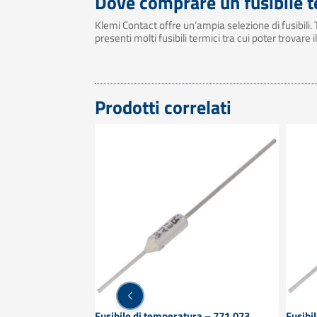
Dove comprare un fusibile 
Klemi Contact offre un’ampia selezione di fusibili. Tra
presenti molti fusibili termici tra cui poter trovare
Prodotti correlati
70.077
Fusibile di temperatura – 771.073
Fusibi