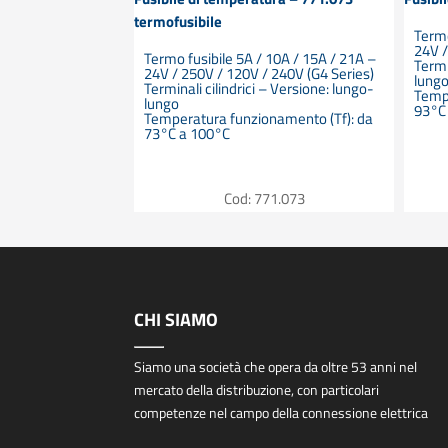
termofusibile
Termo
24V /
10A / 15A / 21A –
Termo fusibile 5A / 10A / 15A / 21A –
Termi
 240V (G4 Series)
24V / 250V / 120V / 240V (G4 Series)
lung
– Versione: corto-
Terminali cilindrici – Versione: lungo-
Temp
lungo
93°C
namento (Tf): da
Temperatura funzionamento (Tf): da
73°C a 100°C
70.077
Cod: 771.073
CHI SIAMO
Siamo una società che opera da oltre 53 anni nel
mercato della distribuzione, con particolari
competenze nel campo della connessione elettrica