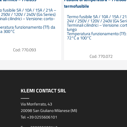
termofusibile
 fusibile 5A / 10A / 15A / 21A –
 250V / 120V / 240V (G4 Series)
Termo fusibile 5A / 10A / 15A / 2
nali cilindrici – Versione: corto-
24V / 250V / 120V / 240V (G4 Seri
o
Terminali cilindrici – Versione: cor
eratura funzionamento (Tf): da
lungo
 a 300°C
Temperatura funzionamento (Tf):
72°C a 100°C
Cod: 770.093
Cod: 770.072
KLEMI CONTACT SRL
Via Monferrato, 43
20098 San Giuliano Milanese (MI)
Tel:
+39 0255606101