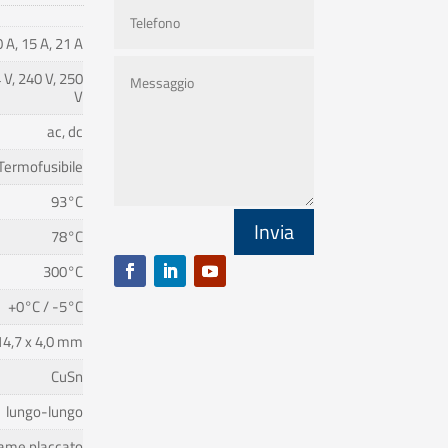
0 A, 15 A, 21 A
 V, 240 V, 250
V
ac, dc
Termofusibile
93°C
Invia
78°C
300°C
+0°C / -5°C
14,7 x 4,0 mm
CuSn
lungo-lungo
ame placcato