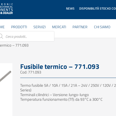
NEWS
DISPONIBILITÀ STOCKO C
ME
PRODOTTI
SERVIZI
MERCATI
PARTNER
CHI SIAMO
ducts
rch
 termico – 771.093
Fusibile termico – 771.093
Cod: 771.093
Termo fusibile 5A / 10A / 15A / 21A – 24V / 250V / 120V / 
Series)
Terminali cilindrici – Versione: lungo-lungo
Temperatura funzionamento (Tf): da 93°C a 300°C