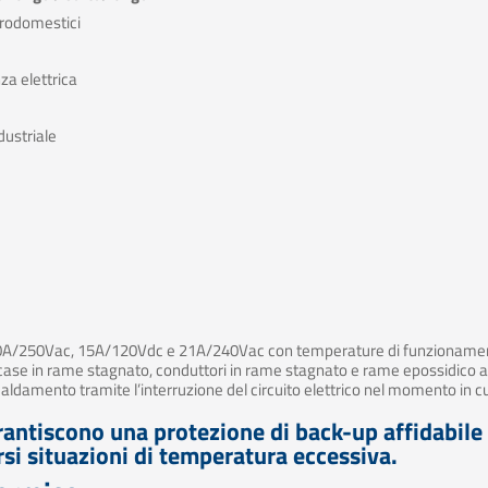
ttrodomestici
za elettrica
dustriale
, 10A/250Vac, 15A/120Vdc e 21A/240Vac con temperature di funzionamen
case in rame stagnato, conduttori in rame stagnato e rame epossidico arg
scaldamento tramite l’interruzione del circuito elettrico nel momento in 
garantiscono una protezione di back-up affidabile 
si situazioni di temperatura eccessiva.