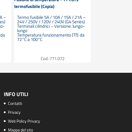
termofusibile (Copia)
Termo fusibile 5A /
24V / 250V / 120V 
1A –
Termo fusibile 5A / 10A / 15A / 21A –
Terminali cilindrici
es)
24V / 250V / 120V / 240V (G4 Series)
lungo
to-
Terminali cilindrici – Versione: lungo-
Temperatura funzi
lungo
84°C a 220°C
 da
Temperatura funzionamento (Tf): da
72°C a 100°C
Cod: 
Cod: 771.072
INFO UTILI
Contatti
Privacy
Web Policy Privacy
Mappa del sito