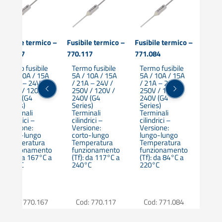
Fusibile termico –
Fusibile termico –
Fusibile termico –
Fusibi
770.167
770.117
771.084
771.1
Termo fusibile
Termo fusibile
Termo fusibile
Term
5A / 10A / 15A
5A / 10A / 15A
5A / 10A / 15A
5A /
/ 21A – 24V /
/ 21A – 24V /
/ 21A – 24V /
/ 21
250V / 120V /
250V / 120V /
250V / 120V /
250V
240V (G4
240V (G4
240V (G4
240V
Series)
Series)
Series)
Seri
Terminali
Terminali
Terminali
Term
cilindrici –
cilindrici –
cilindrici –
cilin
Versione:
Versione:
Versione:
Vers
corto-lungo
corto-lungo
lungo-lungo
lung
Temperatura
Temperatura
Temperatura
Tem
funzionamento
funzionamento
funzionamento
fun
(Tf): da 167°C a
(Tf): da 117°C a
(Tf): da 84°C a
(Tf)
210°C
240°C
220°C
300
Cod: 770.167
Cod: 770.117
Cod: 771.084
Cod