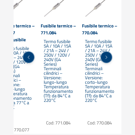
Fusibile termico –
Fusibile termico –
Fusibile termico –
Fusibi
770.077
771.084
770.084
771.1
termofusibile
Termo fusibile
Termo fusibile
Term
5A / 10A / 15A
5A / 10A / 15A
5A /
Termo fusibile
/ 21A – 24V /
/ 21A – 24V /
/ 21
5A / 10A / 15A
250V / 120V /
250V / 120V /
250V
/ 21A – 24V /
240V (G4
240V (G4
240V
250V / 120V /
Series)
Series)
Seri
240V (G4
Terminali
Terminali
Term
Series)
cilindrici –
cilindrici –
cilin
Terminali
Versione:
Versione:
Vers
cilindrici –
lungo-lungo
corto-lungo
lung
Versione:
Temperatura
Temperatura
Tem
corto-lungo
funzionamento
funzionamento
fun
Temperatura
(Tf): da 84°C a
(Tf): da 84°C a
(Tf)
funzionamento
220°C
220°C
240
(Tf): da 77°C a
300°C
Cod: 771.084
Cod: 770.084
Cod
Cod: 770.077