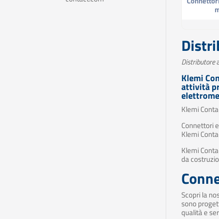
Connettor
Distr
Distributore
a
Klemi Con
attività 
elettrome
Klemi Contact
Connettori el
Klemi Contact
Klemi Contac
da costruzion
Connet
Scopri la no
sono progett
qualità e ser