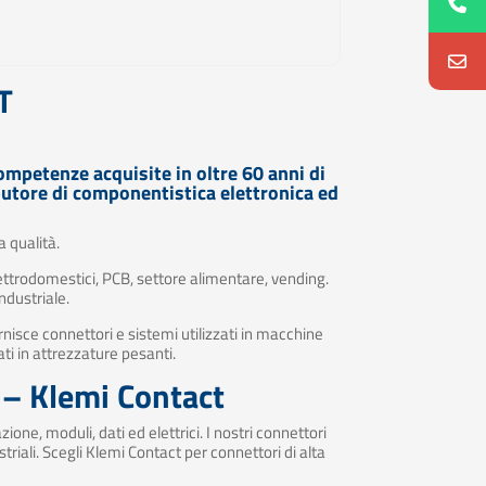
T
competenze acquisite in oltre 60 anni di
butore di componentistica elettronica ed
a qualità.
 elettrodomestici, PCB, settore alimentare, vending.
ndustriale.
rnisce connettori e sistemi utilizzati in macchine
ati in attrezzature pesanti.
à – Klemi Contact
one, moduli, dati ed elettrici. I nostri connettori
riali. Scegli Klemi Contact per connettori di alta