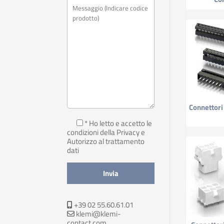
Connettor
* Ho letto e accetto le
condizioni della Privacy
e
Autorizzo al trattamento
dati
+39 02 55.60.61.01
klemi@klemi-
contact.com