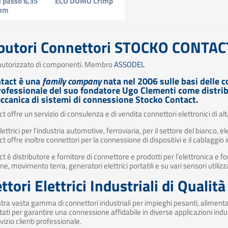
i passo 6,35
ECO DOMO Crimp
mm
ibutori Connettori STOCKO CONTAC
utorizzato di componenti. Membro
ASSODEL
tact è una
family company
nata nel 2006 sulle basi delle 
professionale del suo fondatore Ugo Clementi come distri
ccanica di sistemi di connessione Stocko Contact.
 offre un servizio di consulenza e di vendita connettori elettronici di alt
ettrici per l’industria automotive, ferroviaria, per il settore del bianco,
 offre inoltre connettori per la connessione di dispositivi e il cablaggio i
t è distributore e fornitore di connettore e prodotti per l’elettronica e fo
e, movimento terra, generatori elettrici portatili e su vari sensori utilizz
tori Elettrici Industriali di Qualit
stra vasta gamma di connettori industriali per impieghi pesanti, alimentazi
ati per garantire una connessione affidabile in diverse applicazioni indust
vizio clienti professionale.