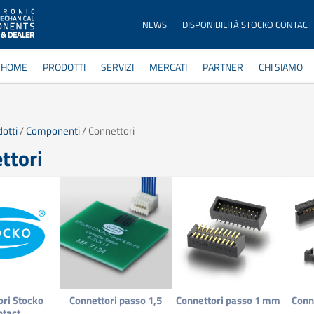
NEWS
DISPONIBILITÀ STOCKO CONTACT
HOME
PRODOTTI
SERVIZI
MERCATI
PARTNER
CHI SIAMO
otti
/
Componenti
/ Connettori
ttori
ori Stocko
Connettori passo 1,5
Connettori passo 1 mm
Conn
ntact