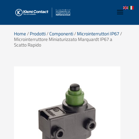
Home
/
Prodotti
/
Componenti
/
Microinterruttori IP67
/
Microinterruttore Miniaturizzato Marquardt IP67 a
Scatto Rapido