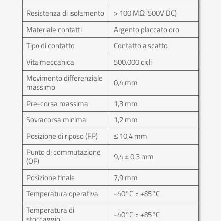
Resistenza di isolamento
> 100 MΩ (500V DC)
Materiale contatti
Argento placcato oro
Tipo di contatto
Contatto a scatto
Vita meccanica
500.000 cicli
Movimento differenziale
0,4 mm
massimo
Pre-corsa massima
1,3 mm
Sovracorsa minima
1,2 mm
Posizione di riposo (FP)
≤ 10,4 mm
Punto di commutazione
9,4 ± 0,3 mm
(OP)
Posizione finale
7,9 mm
Temperatura operativa
-40°C ÷ +85°C
Temperatura di
-40°C ÷ +85°C
stoccaggio