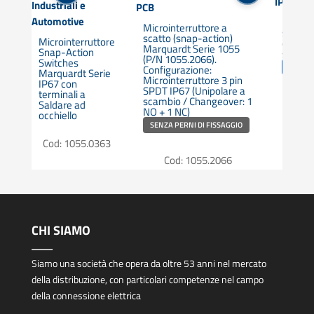
IP67
Industriali e
PCB
Automotive
Microin
Microinterruttore a
scatto 
 a
scatto (snap-action)
Microinterruttore
con ter
Marquardt Serie 1055
Snap-Action
saldare
(P/N 1055.2066).
Switches
🧩 MOD
Configurazione:
Marquardt Serie
Microinterruttore 3 pin
IP67 con
Pin
SPDT IP67 (Unipolare a
terminali a
scambio / Changeover: 1
Cod:
Saldare ad
NO + 1 NC)
occhiello
SENZA PERNI DI FISSAGGIO
Cod: 1055.0363
Cod: 1055.2066
CHI SIAMO
Siamo una società che opera da oltre 53 anni nel mercato
della distribuzione, con particolari competenze nel campo
della connessione elettrica