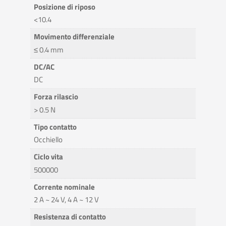
Posizione di riposo
<10.4
Movimento differenziale
≤ 0.4 mm
DC/AC
DC
Forza rilascio
> 0.5 N
Tipo contatto
Occhiello
Ciclo vita
500000
Corrente nominale
2 A ~ 24 V, 4 A ~ 12 V
Resistenza di contatto