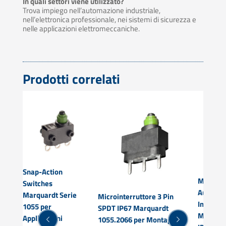
In quali settori viene utilizzato?
Trova impiego nell’automazione industriale,
nell’elettronica professionale, nei sistemi di sicurezza e
nelle applicazioni elettromeccaniche.
Prodotti correlati
Snap-Action
a
Micro S
Switches
 –
Automobi
Marquardt Serie
Microinterruttore 3 Pin
Imperme
1055 per
SPDT IP67 Marquardt
Marquar
Applicazioni
1055.2066 per Montaggio