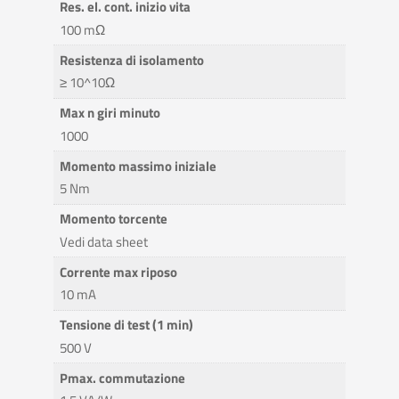
Res. el. cont. inizio vita
100 mΩ
Resistenza di isolamento
≥ 10^10Ω
Max n giri minuto
1000
Momento massimo iniziale
5 Nm
Momento torcente
Vedi data sheet
Corrente max riposo
10 mA
Tensione di test (1 min)
500 V
Pmax. commutazione