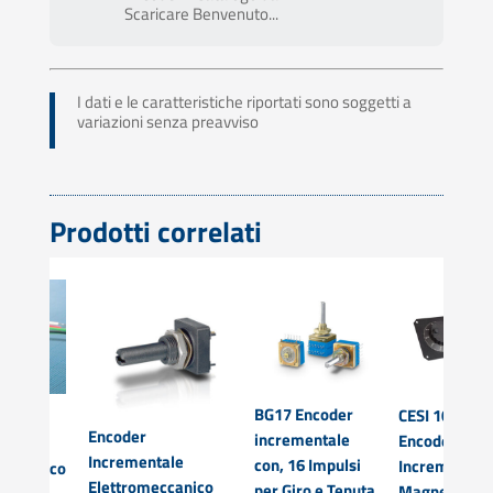
Scaricare Benvenuto...
I dati e le caratteristiche riportati sono soggetti a
variazioni senza preavviso
Prodotti correlati
BG17 Encoder
CESI 100 –
Encoder
incrementale
Encoder
ntale
Incrementale
con, 16 Impulsi
Incremental
meccanico
Elettromeccanico
per Giro e Tenuta
Magnetico p