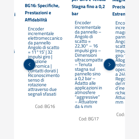
li di
BG16: Specifiche,
Stagna fino a 0,2
Precisione
Prestazioni e
bar
Estrema
izzabili
Affidabilità
Encoder
Encoder
er
incrementale
incrementa
entale
Encoder
da pannello –
magnetico 
nello –
incrementale
Angolo di
pannello |
ici
elettromeccanico
scatto =
Angolo di
di
da pannello
22,30° – 16
scatto: 3,6° 
 –
Angolo di scatto
impulsi giro –
Impulsi
 giro 25
= 11°15′ | 32
Dimensioni
giro:100 |
impulsi giro |
ultracompatte
Alloggiame
a della
Soluzione
– Tenuta
robusto | P
ne –
economica |
stagna sul
operare a 5
one
Contatti dorati |
pannello sino
a 24V | IP65 
mica
Riconoscimento
a 0,2 bar –
Regolazion
senso di
Adatto alle
del momen
rotazione
 BG20
applicazioni in
d’inerzia a
attraverso due
atmosfere
richiesta |
segnali sfasati
“aggressive”
Attuatore d
– Attuatore
mm
Cod: BG16
da 4 mm
Cod: CESI 1
Cod: BG17