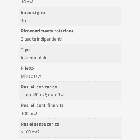
10 mA
Impulsi giro
16
Riconoscimento rotazione
2 uscite indipendenti
Tipo
Incrementale
Filetto
M10 x 0,75
Res. el. con carico
Tipico 80mΩ; max.1Ω
Res. el. cont. fine vita
100 mΩ
Res el senza carico
≤100 mΩ