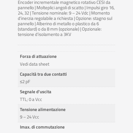
Encoder incrementale magnetico rotativo CESI da
pannello | Molteplici angoli di scatto | Impulsi giro 16,
24, 32 | Tensione nominale: 9 – 24 Vdc | Momento
d’inerzia regolabile a richiesta | Opzione: stagno sul
pannello | Alberino di metallo o plastico da 6
(standard) o da 8 mm (opzionale) | Opzionale:
tensione d’isolamento a 3KV
Forza di attuazione
Vedi data sheet
Capacità tra due contatti
≤2 pF
Segnale d'uscita
TTL; 0 a Vcc
Tensione alimentazione
9 – 24 Vcc
Imax. di commutazione