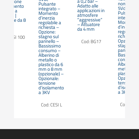
a 0,2 bar –
egolazione
nominale:
Pulsante
Adatto alle
el momento
5Vdc |
integrato –
applicazioni in
’inerzia a
Pulsante
Momento
atmosfere
ichiesta |
integrato |
d’inerzia
“aggressive”
ttuatore da 8
Momento
regolabile a
– Attuatore
mm
d’inerzia
richiesta –
da 4 mm
regolabile 
Opzione:
richiesta |
stagno sul
Cod: CESI 100
Opzione:
pannello –
Cod: BG17
stagno sul
Bassissimo
pannello |
consumo –
Bassissim
Alberino di
consumo |
metallo o
Alberino di
plastico da 6
metallo o
mm o 8 mm
plastico |
(opzionale) –
Opzionale:
Opzionale:
tensione
tensione
d’isolame
d’isolamento
a 3KV
a 3KV
Cod: CESI
Cod: CESI L