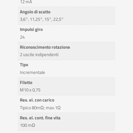
12 mA
Angolo di scatto
3,6°, 11,25°, 15°, 22,5°
Impulsi giro
24
Riconoscimento rotazione
2 uscite indipendenti
Tipo
Incrementale
Filetto
M10 x 0,75
Res. el. con carico
Tipico 80mΩ; max.1Ω
Res. el. cont. fine vita
100 mΩ