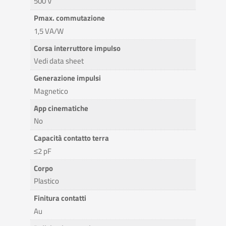
500 V
Pmax. commutazione
1,5 VA/W
Corsa interruttore impulso
Vedi data sheet
Generazione impulsi
Magnetico
App cinematiche
No
Capacità contatto terra
≤2 pF
Corpo
Plastico
Finitura contatti
Au