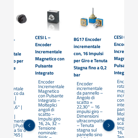
CESI C –
CESI L –
BG17 Encoder
SI 100 –
Encoder
Encoder
incrementale
coder
Incrementa
Incrementale
con, 16 Impulsi
crementale
Magnetico 
Magnetico con
per Giro e Tenuta
gnetico per
Pulsante
Pulsante
Stagna fino a 0,2
ecisione
Integrato
Integrato
bar
trema
Encoder
Encoder
Encoder
ncoder
rotativo
Incrementale
incrementale
ncrementale
magnetico
Magnetico
da pannello –
agnetico da
increment
con Pulsante
Angolo di
annello |
con pulsan
Integrato –
scatto =
ngolo di
integrato 
Molteplici
22,30° – 16
catto: 3,6° |
pannello |
angoli di
impulsi giro –
mpulsi
Molteplici
scatto –
Dimensioni
iro:100 |
angoli di
Impulsi giro
ultracompatte
lloggiamento
scatto |
16, 24, 32 –
– Tenuta
obusto | Può
Impulsi gir
Tensione
stagna sul
perare a 5V o
16, 24, 32 |
nominale:
pannello sino
 24V | IP65 |
Tensione
5Vdc –