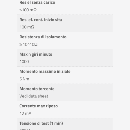
Res el senza carico
≤100 mΩ
Res. el. cont. inizio vita
100 mΩ
Resistenza di isolamento
≥ 10^10Ω
Max n giri minuto
1000
Momento massimo iniziale
5 Nm
Momento torcente
Vedi data sheet
Corrente max riposo
12 mA
Tensione di test (1 min)