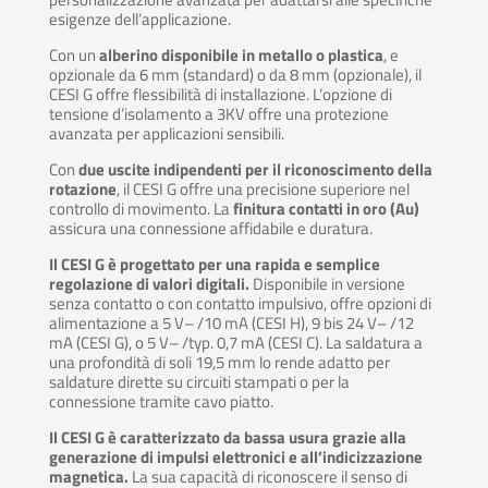
esigenze dell’applicazione.
Con un
alberino disponibile in metallo o plastica
, e
opzionale da 6 mm (standard) o da 8 mm (opzionale), il
CESI G offre flessibilità di installazione. L’opzione di
tensione d’isolamento a 3KV offre una protezione
avanzata per applicazioni sensibili.
Con
due uscite indipendenti per il riconoscimento della
rotazione
, il CESI G offre una precisione superiore nel
controllo di movimento. La
finitura contatti in oro (Au)
assicura una connessione affidabile e duratura.
Il CESI G è progettato per una rapida e semplice
regolazione di valori digitali.
Disponibile in versione
senza contatto o con contatto impulsivo, offre opzioni di
alimentazione a 5 V– /10 mA (CESI H), 9 bis 24 V– /12
mA (CESI G), o 5 V– /typ. 0,7 mA (CESI C). La saldatura a
una profondità di soli 19,5 mm lo rende adatto per
saldature dirette su circuiti stampati o per la
connessione tramite cavo piatto.
Il CESI G è caratterizzato da bassa usura grazie alla
generazione di impulsi elettronici e all’indicizzazione
magnetica.
La sua capacità di riconoscere il senso di