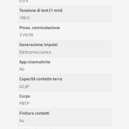
0,5 A
Tensione di test (1 min)
100 V
Pmax. commutazione
3 VA/W
Generazione impulsi
Elettromeccanico
App cinematiche
No
Capacità contatto terra
≤2 pF
Corpo
PBTP
Finitura contatti
Au