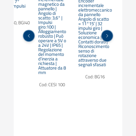
incre
Encoder
scatto: 7°
magnetico da
da pa
incrementale
12’° | Impulsi
pannello |
Moltep
elettromeccanico
giro:50
Angolo di
angoli
da pannello
scatto: 3,6° |
scatto
Angolo di scatto
Impulsi
od: BG40, BGI40
Impuls
= 11°15′ | 32
giro:100 |
o 50 a
impulsi giro |
Alloggiamento
secon
Soluzione
robusto | Può
versi
economica |
operare a 5V o
Soluz
Contatti dorati |
a 24V | IP65 |
econo
Riconoscimento
Regolazione
senso di
del momento
rotazione
Cod
d’inerzia a
attraverso due
richiesta |
segnali sfasati
Attuatore da 8
mm
Cod: BG16
Cod: CESI 100