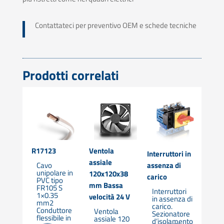
Contattateci per preventivo OEM e schede tecniche
Prodotti correlati
R17123
Ventola
Interruttori in
Comm
ore
assiale
Cavo
assenza di
cam
unipolare in
120x120x38
carico
PVC tipo
contr
zato –
mm Bassa
FR105 S
Interruttori
segn
1×0.35
velocità 24 V
in assenza di
mm2
carico.
Co
tore
Conduttore
Ventola
Sezionatore
di 
flessibile in
assiale 120
d’isolamento
con