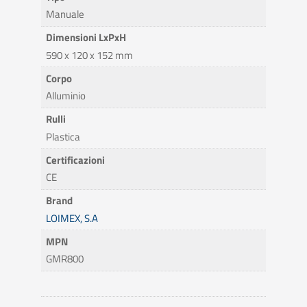
Manuale
Dimensioni LxPxH
590 x 120 x 152 mm
Corpo
Alluminio
Rulli
Plastica
Certificazioni
CE
Brand
LOIMEX, S.A
MPN
GMR800