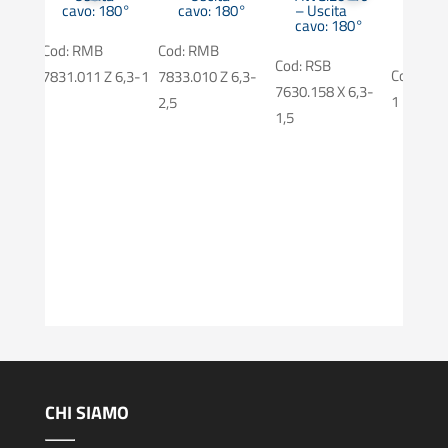
Sezio
-16
cavo: 180°
cavo: 180°
– Uscita
0.5-1
cavo: 180°
AWG: 
80°
Cod: RMB
Cod: RMB
Cod: RSB
Cod: RSV
7831.011 Z 6,3-1
7833.010 Z 6,3-
7630.158 X 6,3-
1
2,5
6,3-1
1,5
CHI SIAMO