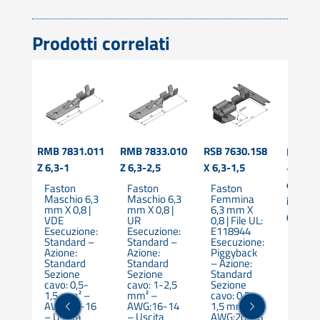
Prodotti correlati
.010
RMB 7831.011
RMB 7833.010
RSB 7630.158
RSVP 7
Z 6,3-1
Z 6,3-2,5
X 6,3-1,5
– Term
compl
Faston
Faston
Faston
 6,3
Maschio 6,3
Maschio 6,3
Femmina
isolat
 |
mm X 0,8 |
mm X 0,8 |
6,3 mm X
6.3 m
ione
VDE
UR
0,8 | File UL:
ma
Esecuzione:
Esecuzione:
E118944
Termi
Standard –
Standard –
Esecuzione:
femm
one:
Azione:
Azione:
Piggyback
conne
d –
Standard
Standard
– Azione:
rapid
Sezione
Sezione
Standard
comp
d
cavo: 0,5-
cavo: 1-2,5
Sezione
isola
1,5 mm² –
mm² –
cavo: 0,5-
CuZn,
5-
AWG:20-16
AWG:16-14
1,5 mm² –
bush 
 –
– Uscita
– Uscita
AWG:20-16