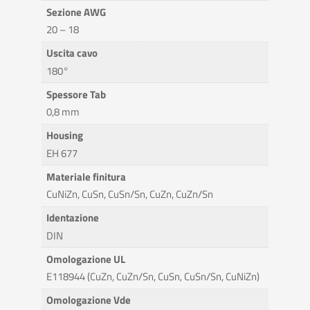
Sezione AWG
20 – 18
Uscita cavo
180°
Spessore Tab
0,8 mm
Housing
EH 677
Materiale finitura
CuNiZn, CuSn, CuSn/Sn, CuZn, CuZn/Sn
Identazione
DIN
Omologazione UL
E118944 (CuZn, CuZn/Sn, CuSn, CuSn/Sn, CuNiZn)
Omologazione Vde