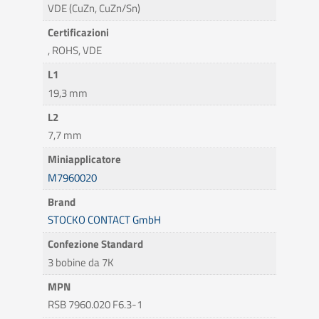
VDE (CuZn, CuZn/Sn)
Certificazioni
, ROHS, VDE
L1
19,3 mm
L2
7,7 mm
Miniapplicatore
M7960020
Brand
STOCKO CONTACT GmbH
Confezione Standard
3 bobine da 7K
MPN
RSB 7960.020 F6.3-1