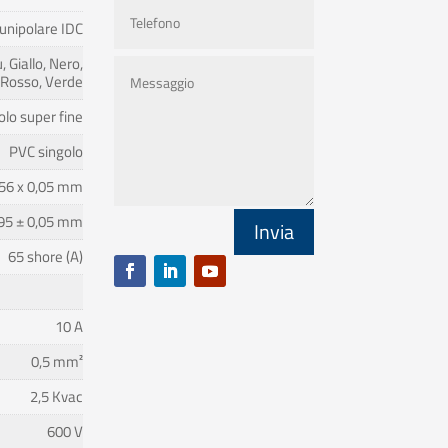
unipolare IDC
, Giallo, Nero,
Rosso, Verde
olo super fine
PVC singolo
56 x 0,05 mm
95 ± 0,05 mm
Invia
65 shore (A)
10 A
0,5 mm²
2,5 Kvac
600 V