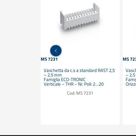
ntact
MS 7231
MS 72
 WTB a standard
Vaschetta da c.s a standard RAST 2,5
Vasch
sione diretta su
– 2,5 mm
– 2,
ite vaschetta –
Famiglia ECO-TRONIC
Fami
l c.s
Verticale – THR – Nr. Poli: 2…20
Orizz
C – Sezione cavo:
mero poli: 2..20 –
Cod: MS 7231
ST 2,5
F 7236