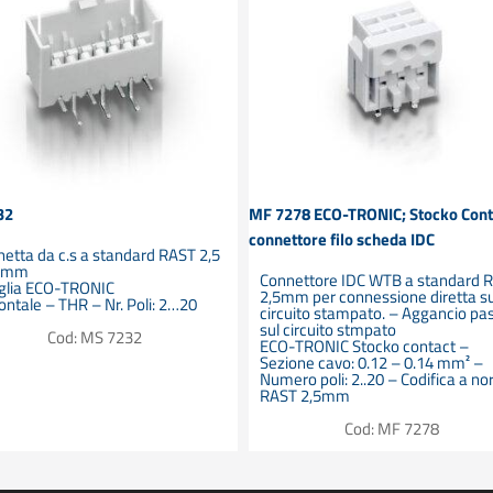
32
MF 7278 ECO-TRONIC; Stocko Cont
connettore filo scheda IDC
etta da c.s a standard RAST 2,5
5 mm
Connettore IDC WTB a standard 
glia ECO-TRONIC
2,5mm per connessione diretta s
ontale – THR – Nr. Poli: 2…20
circuito stampato. – Aggancio pa
sul circuito stmpato
Cod: MS 7232
ECO-TRONIC Stocko contact –
Sezione cavo: 0.12 – 0.14 mm² –
Numero poli: 2..20 – Codifica a n
RAST 2,5mm
Cod: MF 7278