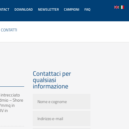
ONTACT
DOWNLOAD
NEWSLETTER
CAMPIONI
FAQ
CONTATTI
Contattaci per
qualsiasi
informazione
 intrecciato
admio – Shore
N/mmq in
UV in