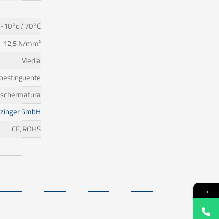
-10°c / 70°C
12,5 N/mm²
Media
oestinguente
 schermatura
tzinger GmbH
CE, ROHS
→