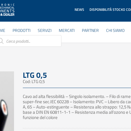
NEWS
DISPONIBILITÀ STOCKO C
ME
PRODOTTI
SERVIZI
MERCATI
PARTNER
CHI SIAMO
ducts
rch
LTG 0,5
Cod: LTG 0,5
Cavo ad alta flessibilità – Singolo isolamento. – Filo di rame
super-fine sec.IEC 60228 – Isolamento: PVC – Libero da c
A, 65 – Auto-estinguente – Resistenza allo strappo: 12,5 
base a DIN EN 60811-1-1 – Resistenza media all’ozono e 
funzione del colore