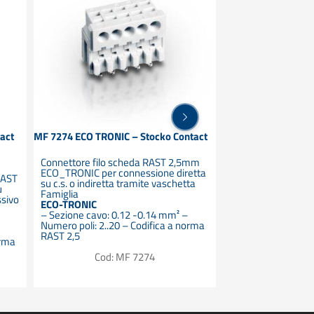
act
MF 7274 ECO TRONIC – Stocko Contact
Connettore per circ
TRONIC MS 7246 Sto
Connettore filo scheda RAST 2,5mm
ECO_TRONIC per connessione diretta
RAST
Vaschetta da c.s a
su c.s. o indiretta tramite vaschetta
u
– 2,5 mm
Famiglia
ssivo
Famiglia ECO-TRO
ECO-TRONIC
Verticale – SMD – Nr
– Sezione cavo: 0.12 -0.14 mm² –
Numero poli: 2..20 – Codifica a norma
Cod: 
RAST 2,5
orma
Cod: MF 7274