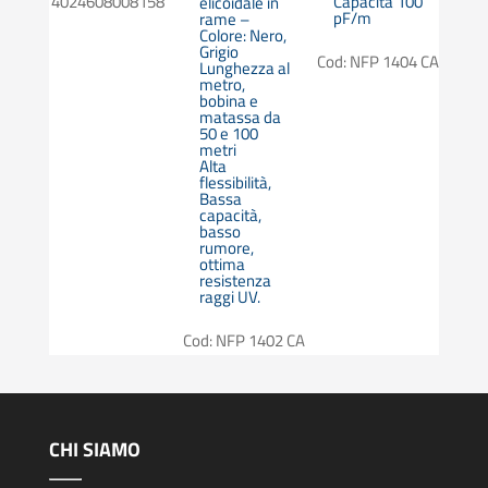
4024608008158
Capacità 100
elicoidale in
pF/m
rame –
4024
Colore: Nero,
Grigio
Cod: NFP 1404 CA
Lunghezza al
metro,
bobina e
matassa da
50 e 100
metri
Alta
flessibilità,
Bassa
capacità,
basso
rumore,
ottima
resistenza
raggi UV.
Cod: NFP 1402 CA
CHI SIAMO