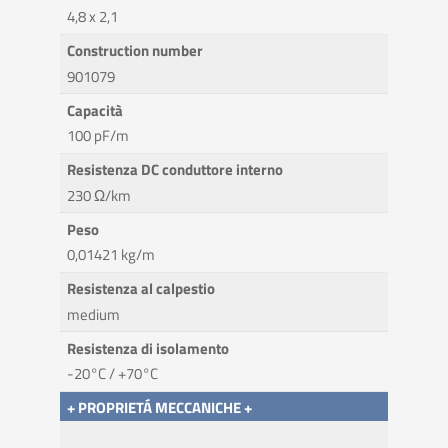
4,8 x 2,1
Construction number
901079
Capacità
100 pF/m
Resistenza DC conduttore interno
230 Ω/km
Peso
0,01421 kg/m
Resistenza al calpestio
medium
Resistenza di isolamento
-20°C / +70°C
+ PROPRIETÁ MECCANICHE +