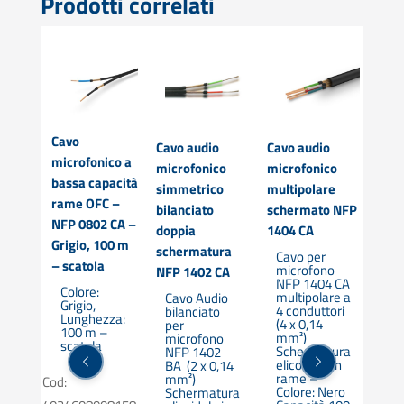
Prodotti correlati
Cavo
Cavo audio
Cavo audio
Cav
nti,
microfonico a
microfonico
microfonico
micr
io NFP
bassa capacità
simmetrico
multipolare
bass
– 100
rame OFC –
bilanciato
schermato NFP
ram
na
NFP 0802 CA –
doppia
1404 CA
0802
Grigio, 100 m
zza:
schermatura
Grig
Cavo per
–
– scatola
microfono
NFP 1402 CA
lung
NFP 1404 CA
Colore:
fabb
multipolare a
Cavo Audio
Grigio,
4 conduttori
bilanciato
Lunghezza:
Col
(4 x 0,14
per
100 m –
Lu
51826
mm²)
microfono
scatola
lu
Schermatura
NFP 1402
fa
elicoidale in
BA (2 x 0,14
rame –
mm²)
Cod:
Colore: Nero
Schermatura
Cod: