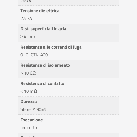
250 V
Tensione dielettrica
2,5 KV
Dist. superficiali in aria
≥ 4 mm
Resistenza alle correnti di fuga
0_0_CTI≥ 400
Resistenza di isolamento
> 10 GΩ
Resistenza di contatto
< 10 mΩ
Durezza
Shore A 90±5
Esecuzione
Indiretto