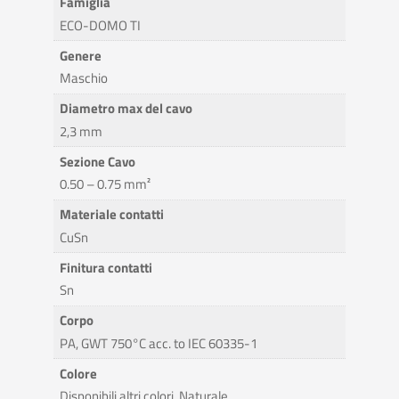
Famiglia
ECO-DOMO TI
Genere
Maschio
Diametro max del cavo
2,3 mm
Sezione Cavo
0.50 – 0.75 mm²
Materiale contatti
CuSn
Finitura contatti
Sn
Corpo
PA, GWT 750°C acc. to IEC 60335-1
Colore
Disponibili altri colori, Naturale