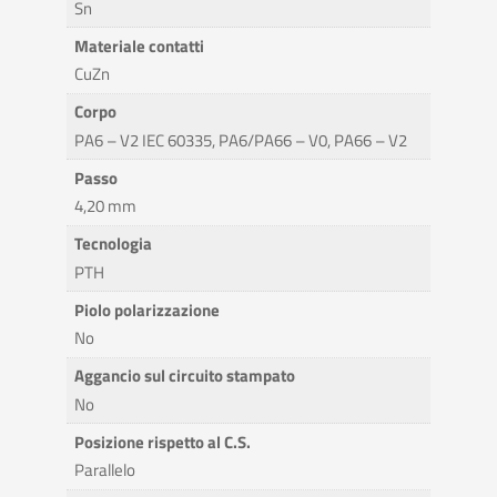
Sn
Materiale contatti
CuZn
Corpo
PA6 – V2 IEC 60335, PA6/PA66 – V0, PA66 – V2
Passo
4,20 mm
Tecnologia
PTH
Piolo polarizzazione
No
Aggancio sul circuito stampato
No
Posizione rispetto al C.S.
Parallelo