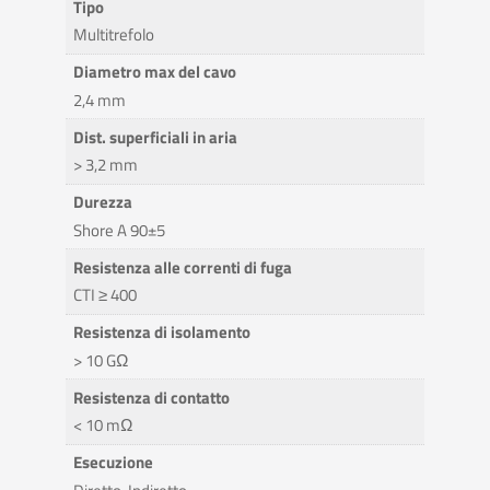
Tipo
Multitrefolo
Diametro max del cavo
2,4 mm
Dist. superficiali in aria
> 3,2 mm
Durezza
Shore A 90±5
Resistenza alle correnti di fuga
CTI ≥ 400
Resistenza di isolamento
> 10 GΩ
Resistenza di contatto
< 10 mΩ
Esecuzione