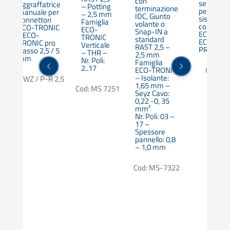
con
semiauto
aggraffatrice
– Potting
terminazione
per cabla
manuale per
– 2,5 mm
IDC, Giunto
sistemi di
connettori
Famiglia
volante o
connessi
ECO-TRONIC
ECO-
Snap-IN a
ECO-TRON
/ ECO-
TRONIC
standard
ECO-TRO
TRONIC pro
Verticale
RAST 2,5 –
PRO
Passo 2,5 / 5
– THR –
2,5 mm
mm
Nr. Poli:
Famiglia
2..17
ECO-TRONIC
Cod: W
– Isolante:
Cod: WZ / P-R 2,5
1,65 mm –
Cod: MS 7251
pro
Seyz Cavo:
0,22 -0, 35
R
mm²
Nr. Poli: 03 –
17 –
Spessore
pannello: 0,8
– 1,0 mm
Cod: MS-7322