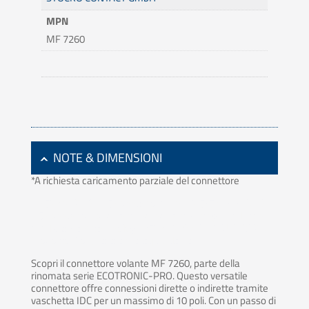
MPN
MF 7260
NOTE & DIMENSIONI
*A richiesta caricamento parziale del connettore
< 3523 > · RAST 2.5 connectors, pitch 2.5/5.0 mm. RAST
2.5 connector for direct and indirect mating, insulation
displacement technology 3523 02 K00 M12 LUMBERG –
Prodotto Cross reference equivalente
Scopri il connettore volante MF 7260, parte della
rinomata serie ECOTRONIC-PRO. Questo versatile
connettore offre connessioni dirette o indirette tramite
vaschetta IDC per un massimo di 10 poli. Con un passo di