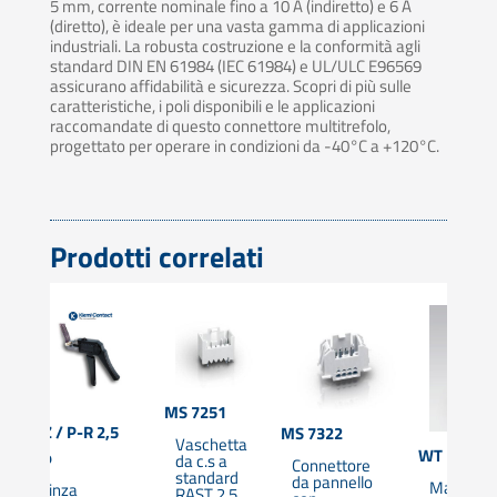
5 mm, corrente nominale fino a 10 A (indiretto) e 6 A
(diretto), è ideale per una vasta gamma di applicazioni
industriali. La robusta costruzione e la conformità agli
standard DIN EN 61984 (IEC 61984) e UL/ULC E96569
assicurano affidabilità e sicurezza. Scopri di più sulle
caratteristiche, i poli disponibili e le applicazioni
raccomandate di questo connettore multitrefolo,
progettato per operare in condizioni da -40°C a +120°C.
Prodotti correlati
MS 7251
WZ / P-R 2,5
MS 7322
Vaschetta
WT 165
pro
da c.s a
Connettore
standard
da pannello
Macchin
Pinza
RAST 2,5