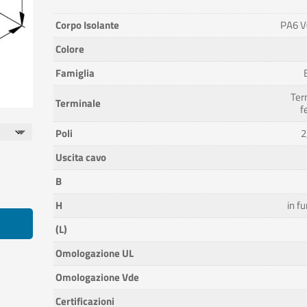
Corpo Isolante
PA6 V
Colore
Famiglia
Ter
Terminale
f
Poli
2
Uscita cavo
B
H
in fu
(L)
Omologazione UL
Omologazione Vde
Certificazioni