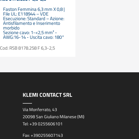
Faston Femmina 6,3 mm X 0,8 |
File UL: E118944 – VDE
Esecuzione: Standard – Azione:
Antisfilamento e Inserimento
morbido
Sezione cavo: 1-<2,5 mm² -
AWG:16-14 - Uscita cavo: 180°
Cod: RSB 8178.258 F 6,3-2,5
KLEMI CONTACT SRL
Via Monferrato, 43
20098 San Giuliano Milanese (MI)
Tel:
+39 0255606101
Fax:
+390255607143