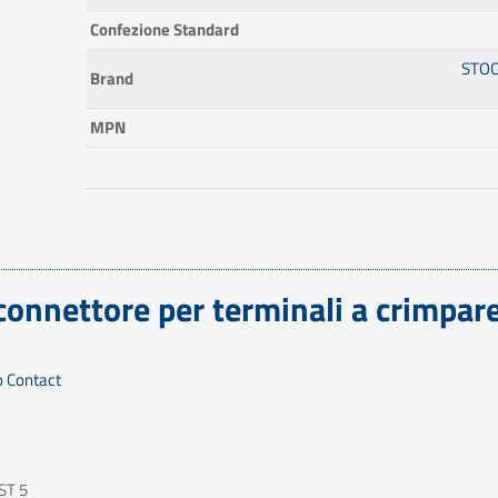
Confezione Standard
STOC
Brand
MPN
connettore per terminali a crimpar
o Contact
ST 5