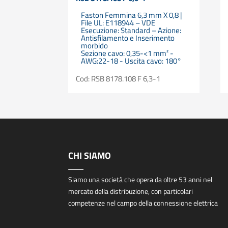
Faston Femmina 6,3 mm X 0,8 |
File UL: E118944 – VDE
Esecuzione: Standard – Azione:
Antisfilamento e Inserimento
morbido
Sezione cavo: 0,35-<1 mm² -
AWG:22-18 - Uscita cavo: 180°
Cod: RSB 8178.108 F 6,3-1
CHI SIAMO
Siamo una società che opera da oltre 53 anni nel
mercato della distribuzione, con particolari
competenze nel campo della connessione elettrica