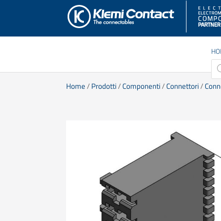
HO
Pro
sea
Home
/
Prodotti
/
Componenti
/
Connettori
/
Conn