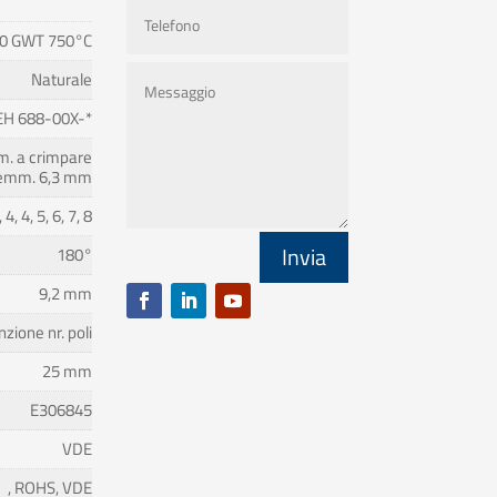
0 GWT 750°C
Naturale
EH 688-00X-*
m. a crimpare
emm. 6,3 mm
, 4, 4, 5, 6, 7, 8
Invia
180°
9,2 mm
nzione nr. poli
25 mm
E306845
VDE
, ROHS, VDE