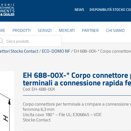
NEWS
DISPONIBILITÀ STOCKO C
ME
PRODOTTI
SERVIZI
MERCATI
PARTNER
CHI SIAMO
ducts
rch
ettori Stocko Contact
/
ECO-DOMO NF
/ EH 688-00X-* Corpo connettore
EH 688-00X-* Corpo connettore 
terminali a connessione rapida 
Cod: EH-688-00X
Corpo connettore per terminale a crimpare a connessione 
femmina 6,3 mm
Uscita cavo 180° – File UL: E306845 – VDE
Stocko Contact