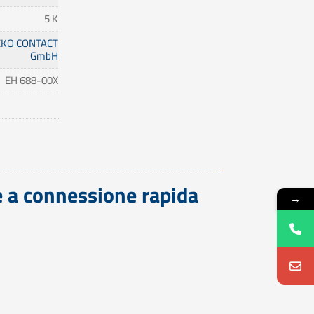
5 K
KO CONTACT
GmbH
EH 688-00X
e a connessione rapida
→