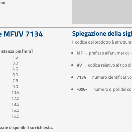
umo
rie MFVV 7134
Spiegazione della sig
Il codice del prodotto è struttur
istanza pin [mm]
MF
→ prefisso alfanumerico id
1.5
3.0
VV
→ codice relativo al tipo d
4.5
6.0
7134
→ numero identificativo 
7.5
9.0
-006-
→ numero di poli del con
10.5
12.0
13.5
15.0
16.5
zate disponibili su richiesta.