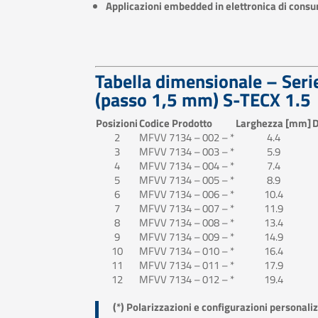
Applicazioni embedded in elettronica di cons
Tabella dimensionale – Se
(passo 1,5 mm)
S-TECX 1.5
Posizioni
Codice Prodotto
Larghezza [mm]
D
2
MFVV 7134 – 002 – *
4.4
3
MFVV 7134 – 003 – *
5.9
4
MFVV 7134 – 004 – *
7.4
5
MFVV 7134 – 005 – *
8.9
6
MFVV 7134 – 006 – *
10.4
7
MFVV 7134 – 007 – *
11.9
8
MFVV 7134 – 008 – *
13.4
9
MFVV 7134 – 009 – *
14.9
10
MFVV 7134 – 010 – *
16.4
11
MFVV 7134 – 011 – *
17.9
12
MFVV 7134 – 012 – *
19.4
(*) Polarizzazioni e configurazioni personaliz