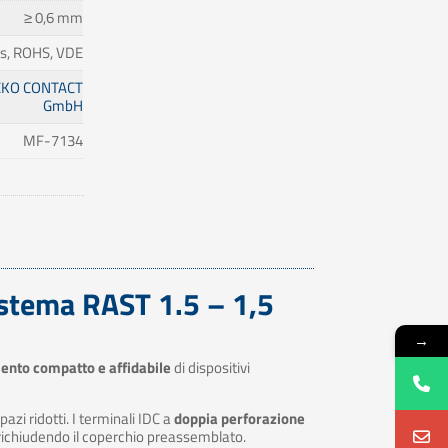
≥ 0,6 mm
s, ROHS, VDE
KO CONTACT
GmbH
MF-7134
istema RAST 1.5 – 1,5
→
ento compatto e affidabile
di dispositivi
zi ridotti. I terminali IDC a
doppia perforazione
ichiudendo il coperchio preassemblato.