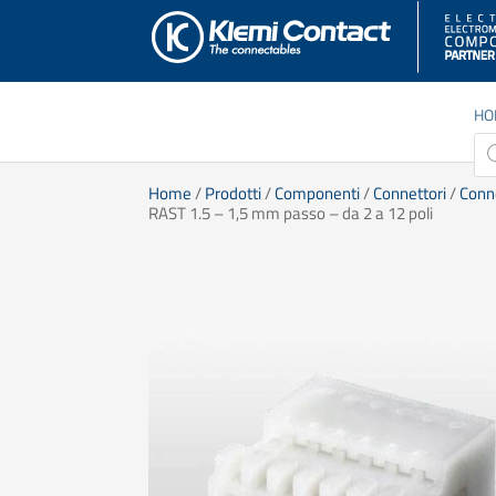
HO
Pro
sea
Home
/
Prodotti
/
Componenti
/
Connettori
/
Conn
RAST 1.5 – 1,5 mm passo – da 2 a 12 poli