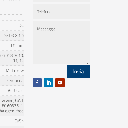
IDC
S-TECX 1.5
1,5 mm
5, 6, 7, 8, 9, 10,
11, 12
Invia
Multi-row
Femmina
Verticale
low wire, GWT
 IEC 60335-1,
halogen-free
CuSn