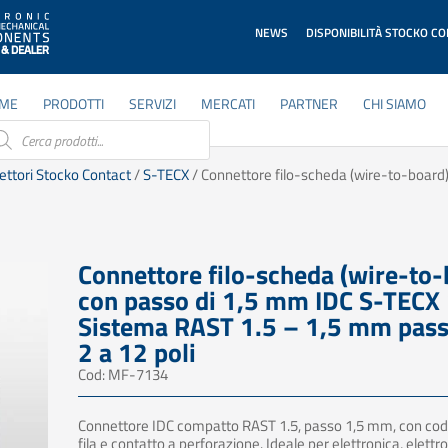
NEWS
DISPONIBILITÀ STOCKO C
ME
PRODOTTI
SERVIZI
MERCATI
PARTNER
CHI SIAMO
ducts
rch
ettori Stocko Contact
/
S-TECX
/ Connettore filo-scheda (wire-to-board
Connettore filo-scheda (wire-to-
con passo di 1,5 mm IDC S-TECX 
Sistema RAST 1.5 – 1,5 mm pass
2 a 12 poli
Cod: MF-7134
Connettore IDC compatto RAST 1.5, passo 1,5 mm, con codi
fila e contatto a perforazione. Ideale per elettronica, elett