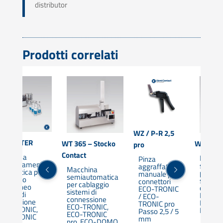
distributor
Prodotti correlati
WZ / P-R 2,5
O MASTER
WT 365 – Stocko
WT 165
pro
Contact
acchina
Macchi
Pinza
ompletamente
semiau
aggraffatrice
Macchina
utomatica per
per cab
manuale per
semiautomatica
ablaggio
sistemi
connettori
per cablaggio
imultaneo
connes
ECO-TRONIC
sistemi di
istemi di
ECO-TR
/ ECO-
connessione
onnessione
ECO-T
TRONIC pro
ECO-TRONIC,
CO-TRONIC,
PRO
Passo 2,5 / 5
ECO-TRONIC
CO-TRONIC
mm
pro, ECO-DOMO