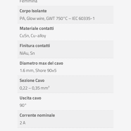
Femmina
Corpo Isolante
PA, Glow wire, GWT 750°C – IEC 60335-1
Materiale contatti
CuSn, Cu-alloy
Finitura contatti
NiAu, Sn
Diametro max del cavo
1.6 mm, Shore 90±5
Sezione Cavo
0,22 – 0,35 mm²
Uscita cavo
90°
Corrente nominale
2 A