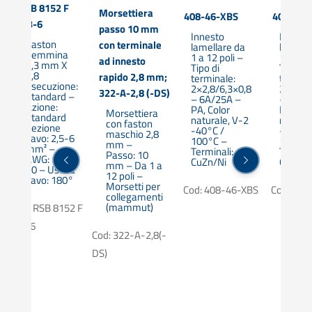
RSB 8152 F
Morsettiera
408-46-XBS
401-PA-
6,3-6
passo 10 mm
a
Innesto
Innest
Faston
con terminale
lamellare da
lamella
Femmina
1 a 12 poli –
1 a 12 p
ad innesto
6,3 mm X
Tipo di
Tipo di
0,8
rapido 2,8 mm;
terminale:
termina
Esecuzione:
2×2,8/6,3×0,8
2×2,8/6
322-A-2,8 (-DS)
Standard –
– 6A/25A –
– 6A/2
Azione:
PA, Color
PA, Col
Morsettiera
Standard
naturale, V-2
natural
con faston
Sezione
-40°C /
-40°C 
maschio 2,8
cavo: 2,5-6
100°C –
100°C 
mm –
mm² –
Terminali:
Termina
Passo: 10
AWG: 14-
CuZn/Ni
CuZn/N
mm – Da 1 a
10 – Uscita
12 poli –
cavo: 180°
Morsetti per
Cod: 408-46-XBS
Cod: 401
collegamenti
(mammut)
Cod: RSB 8152 F
6,3-6
Cod: 322-A-2,8(-
DS)