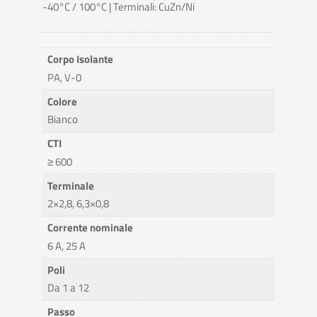
-40°C / 100°C | Terminali: CuZn/Ni
Corpo Isolante
PA, V-0
Colore
Bianco
CTI
≥ 600
Terminale
2×2,8, 6,3×0,8
Corrente nominale
6 A, 25 A
Poli
Da 1 a 12
Passo