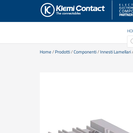
HO
Pro
sea
Home
/
Prodotti
/
Componenti
/
Innesti Lamellari
/