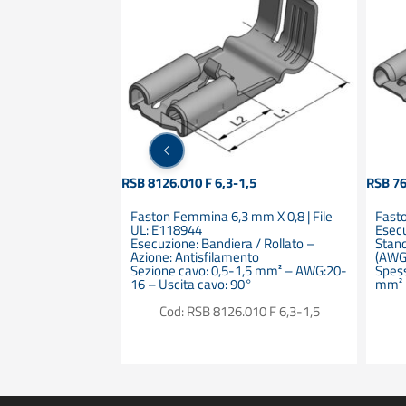
RSB 8126.010 F 6,3-1,5
RSB 76
lità – Singolo
Faston Femmina 6,3 mm X 0,8 | File
Fast
i rame intrecciato
UL: E118944
Esecu
60228 –
Esecuzione: Bandiera / Rollato –
Stan
Libero da cadmio –
Azione: Antisfilamento
(AWG 
estinguente –
Sezione cavo: 0,5-1,5 mm² – AWG:20-
Spess
rappo: 12,5 N/mmq
16 – Uscita cavo: 90°
mm²
0811-1-1 –
l’ozono e UV in
Cod: RSB 8126.010 F 6,3-1,5
TG 0,5