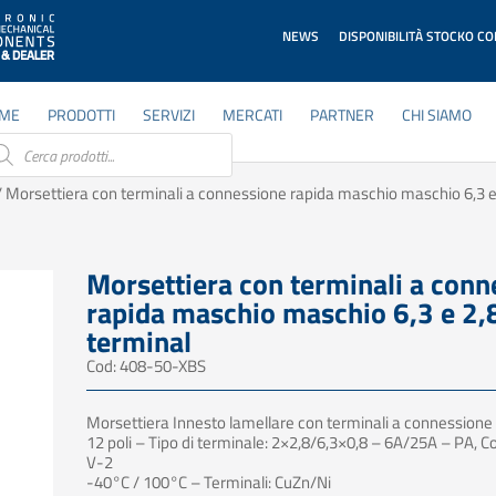
NEWS
DISPONIBILITÀ STOCKO C
ME
PRODOTTI
SERVIZI
MERCATI
PARTNER
CHI SIAMO
ducts
rch
 Morsettiera con terminali a connessione rapida maschio maschio 6,3 e
Morsettiera con terminali a conn
rapida maschio maschio 6,3 e 2,
terminal
Cod: 408-50-XBS
Morsettiera Innesto lamellare con terminali a connessione 
12 poli – Tipo di terminale: 2×2,8/6,3×0,8 – 6A/25A – PA, Co
V-2
-40°C / 100°C – Terminali: CuZn/Ni