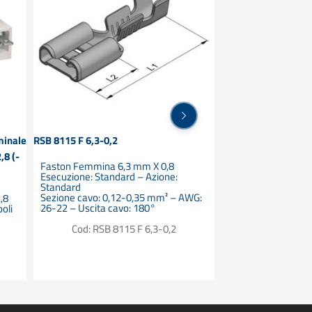
minale
RSB 8115 F 6,3-0,2
LTG SIL 0,5
,8 (-
Faston Femmina 6,3 mm X 0,8
Cavo ad alta flessib
Esecuzione: Standard – Azione:
isolamento. – Filo 
Standard
super-fine sec.IEC
Sezione cavo: 0,12-0,35 mm² – AWG:
Indeformabile e res
,8
26-22 – Uscita cavo: 180°
saldatura – Resis
oli
all’ozono e UV in f
Cod: RSB 8115 F 6,3-0,2
– Può essere usato
alta temperatura
Cod: LT