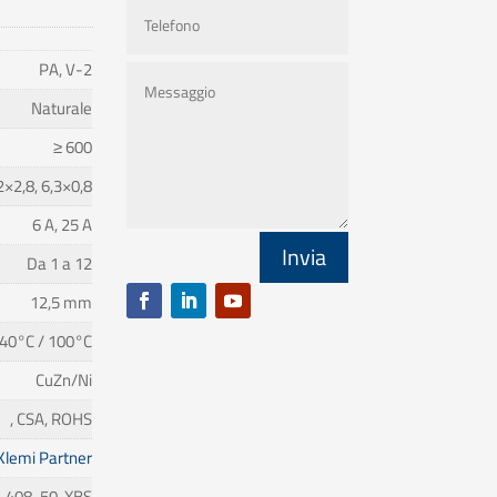
PA, V-2
Naturale
≥ 600
2×2,8, 6,3×0,8
6 A, 25 A
Invia
Da 1 a 12
12,5 mm
40°C / 100°C
CuZn/Ni
, CSA, ROHS
Klemi Partner
408-50-XBS