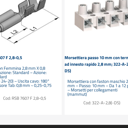
07 F 2,8-0,5
Morsettiera passo 10 mm con ter
ad innesto rapido 2,8 mm; 322-A-2
on Femmina 2,8 mm X 0,8
DS)
zione: Standard – Azione:
dard
24-20) – Uscita cavo: 180°
Morsettiera con faston maschio 2
ore Tab: 0,8 mm ~ 0,25-0,75
mm – Passo: 10 mm – Da 1 a 12 p
– Morsetti per collegamenti
(mammut)
Cod: RSB 7607 F 2,8-0,5
Cod: 322-A-2,8(-DS)