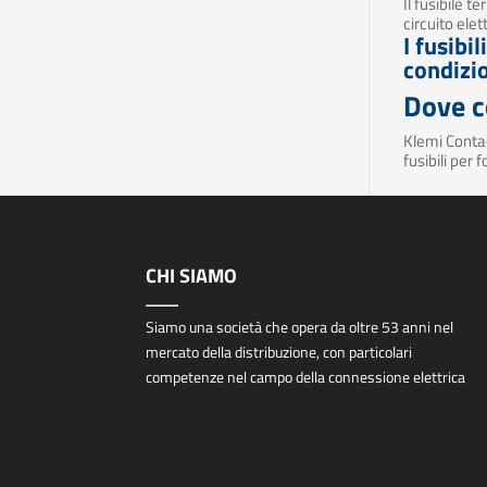
Il fusibile 
circuito ele
I fusibi
condizio
Dove c
Klemi Contact
fusibili per 
CHI SIAMO
Siamo una società che opera da oltre 53 anni nel
mercato della distribuzione, con particolari
competenze nel campo della connessione elettrica