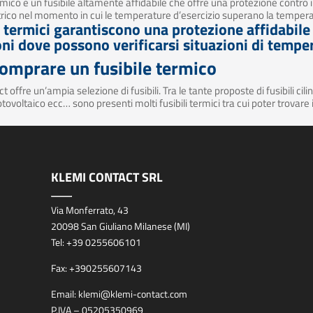
termico è un fusibile altamente affidabile che offre una protezione contro 
ttrico nel momento in cui le temperature d’esercizio superano la tempera
li termici garantiscono una protezione affidabile 
ni dove possono verificarsi situazioni di tempe
omprare un fusibile termico
 offre un’ampia selezione di fusibili. Tra le tante proposte di fusibili cilindr
fotovoltaico ecc… sono presenti molti fusibili termici tra cui poter trovare
KLEMI CONTACT SRL
Via Monferrato, 43
20098 San Giuliano Milanese (MI)
Tel:
+39 0255606101
Fax:
+390255607143
Email:
klemi@klemi-contact.com
P.IVA – 05205350969