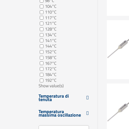
98°C
104°C
110°C
117°C
121°C
128°C
134°C
141°C
144°C
152°C
158°C
167°C
172°C
184°C
192°C
Show value(s)
Temperatura di
tenuta
Temperatura
massima oscillazione