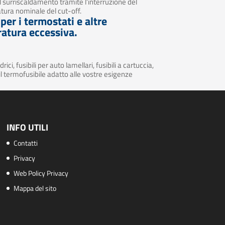
il surriscaldamento tramite l’interruzione del
tura nominale del cut-off.
per i termostati e altre
ratura eccessiva.
ici, fusibili per auto lamellari, fusibili a cartuccia,
 il termofusibile adatto alle vostre esigenze
INFO UTILI
Contatti
Privacy
Web Policy Privacy
Mappa del sito