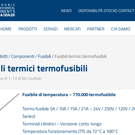
NEWS
DISPONIBILITÀ STOCKO CONTACT
HOME
PRODOTTI
SERVIZI
MERCATI
PARTNER
CHI SIAMO
otti
/
Componenti
/
Fusibili
/ Fusibili termici termofusibili
li termici termofusibili
e di 1-12 di 60 risultati
Fusibile di temperatura – 770.000 termofusibile
Termo fusibile 5A / 10A / 15A / 21A – 24V / 250V / 120V / 
Series)
Terminali cilindrici – Versione: corto-lungo
Temperatura funzionamento (Tf): da 72°C a 100°C