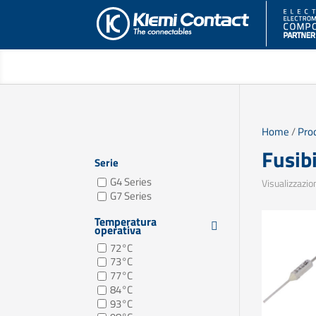
Home
/
Prod
Fusibi
Serie
G4 Series
Visualizzazion
G7 Series
Temperatura
operativa
72°C
73°C
77°C
84°C
93°C