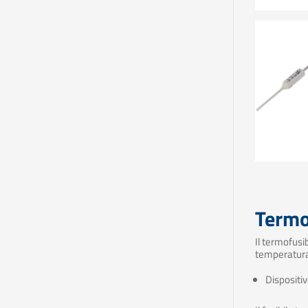
Termof
Il termofusi
temperatura 
Dispositiv