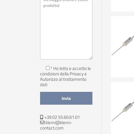
* Ho letto e accetto le
condizioni della Privacy
e
Autorizzo al trattamento
dati
+39 02 55.60.61.01
klemi@klemi-
contact.com