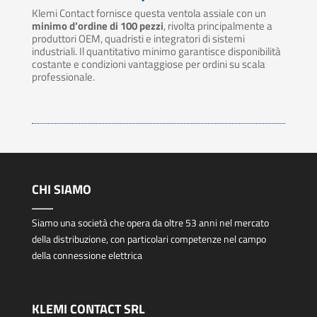
Klemi Contact fornisce questa ventola assiale con un
minimo d’ordine di 100 pezzi
, rivolta principalmente a
produttori OEM, quadristi e integratori di sistemi
industriali. Il quantitativo minimo garantisce disponibilità
costante e condizioni vantaggiose per ordini su scala
professionale.
CHI SIAMO
Siamo una società che opera da oltre 53 anni nel mercato
della distribuzione, con particolari competenze nel campo
della connessione elettrica
KLEMI CONTACT SRL