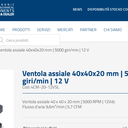
NEWS
DISPONIBILITÀ STOCKO C
ME
PRODOTTI
SERVIZI
MERCATI
PARTNER
CHI SIAMO
ducts
rch
entola assiale 40x40x20 mm | 5000 giri/min | 12 V
Ventola assiale 40x40x20 mm | 
giri/min | 12 V
Cod: 4CM-20-12VSL
Ventola assiale 40 x 40 x 20 mm | 5000 RPM | 12Vdc
Flusso d’aria 9,6m³/min | 5,7 CFM