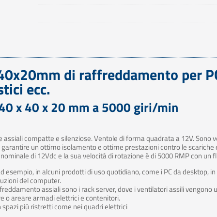
x40x20mm di raffreddamento per P
tici ecc.
 40 x 40 x 20 mm a 5000 giri/min
assiali compatte e silenziose. Ventole di forma quadrata a 12V. Sono vent
r garantire un ottimo isolamento e ottime prestazioni contro le scariche 
nominale di 12Vdc e la sua velocità di rotazione è di 5000 RMP con un fl
d esempio, in alcuni prodotti di uso quotidiano, come i PC da desktop, in 
ruzioni del computer.
ffreddamento assiali sono i rack server, dove i ventilatori assili vengono u
 o areare armadi elettrici e contenitori.
spazi più ristretti come nei quadri elettrici