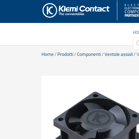
HO
Pro
sea
Home
/
Prodotti
/
Componenti
/
Ventole assiali
/ V