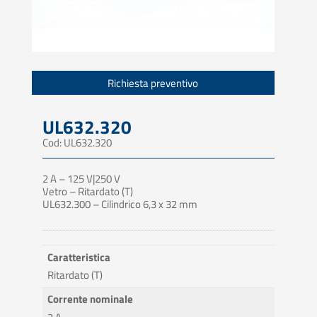
Richiesta preventivo
UL632.320
Cod: UL632.320
2 A – 125 V|250 V
Vetro – Ritardato (T)
UL632.300 – Cilindrico 6,3 x 32 mm
Caratteristica
Ritardato (T)
Corrente nominale