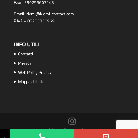
Fax:
+390255607143
Email:
klemi@klemi-contact.com
P.IVA – 05205350969
INFO UTILI
Contatti
Privacy
Web Policy Privacy
Mappa del sito
© Klemi Contact™ S.r.l.
↓