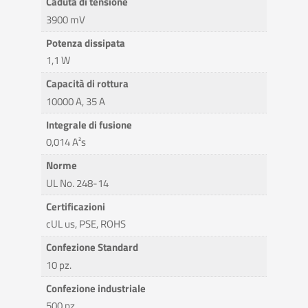
Caduta di tensione
3900 mV
Potenza dissipata
1,1 W
Capacità di rottura
10000 A, 35 A
Integrale di fusione
0,014 A²s
Norme
UL No. 248-14
Certificazioni
cUL us, PSE, ROHS
Confezione Standard
10 pz.
Confezione industriale
500 pz.