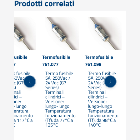
Prodotti correlati
Termofusibile
Termofusibile
Termofusibile
Termo
761.117
761.077
761.098
761.1
Termo fusibile
Termo fusibile
Termo fusibile
Term
5A 250Vac /
5A 250Vac /
5A 250Vac /
5A 2
24 Vdc (G7
24 Vdc (G7
24 Vdc (G7
24 V
Series)
Series)
Series)
Seri
Terminali
Terminali
Terminali
Term
cilindrici –
cilindrici –
cilindrici –
cilin
Versione:
Versione:
Versione:
Vers
lungo-lungo
lungo-lungo
lungo-lungo
lung
Temperatura
Temperatura
Temperatura
Tem
funzionamento
funzionamento
funzionamento
fun
(Tf): da 117°C a
(Tf): da 77°C a
(Tf): da 98°C a
(Tf)
150°C
125°C
140°C
150