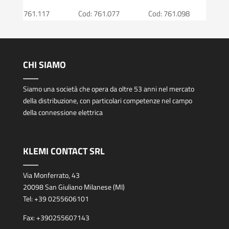
Cod: 761.117
Cod: 761.077
Cod: 761.098
Cod
CHI SIAMO
Siamo una società che opera da oltre 53 anni nel mercato
della distribuzione, con particolari competenze nel campo
della connessione elettrica
KLEMI CONTACT SRL
Via Monferrato, 43
20098 San Giuliano Milanese (MI)
Tel:
+39 0255606101
Fax:
+390255607143