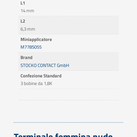
L1
14 mm
L2
6,3 mm
Miniapplicatore
M7785055
Brand
STOCKO CONTACT GmbH
Confezione Standard
3 bobine da 1,8K
Terminale femmina nudo