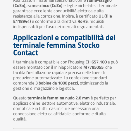
Realizzato in materiali selezionati come
rame-stagno
(CuSn), rame-zinco (CuZn)
e leghe nichelate, il terminale
garantisce eccellente conducibilità elettrica e alta
resistenza alla corrosione. Inoltre, è certificato
UL (file
E118944)
e conforme alla direttiva
RoHS
, requisiti
indispensabili per l’uso nei mercati regolamentati.
Applicazioni e compatibilità del
terminale femmina Stocko
Contact
Il terminale è compatibile con l’housing
EH 657.100
e può
essere montato con il miniapplicatore
M7785055
, che
facilita l’installazione rapida e precisa nelle linee di
produzione automatizzate. La confezione standard
comprende
3 bobine da 1800 pezzi
, ottimizzando la
gestione di magazzino e logistica.
Questo
terminale femmina nudo 2.8 mm
è perfetto per
applicazioni nel settore automotive, elettrico industriale,
domotica e in tutti i casi in cui è necessaria una
connessione elettrica affidabile, conforme e di alta
qualità.