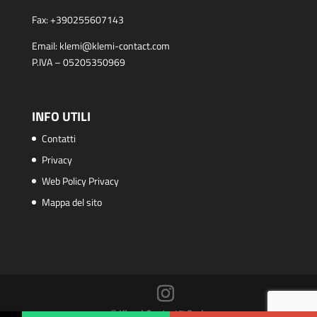
Fax:
+390255607143
Email:
klemi@klemi-contact.com
P.IVA – 05205350969
INFO UTILI
Contatti
Privacy
Web Policy Privacy
Mappa del sito
© Klemi Contact™ S.r.l.