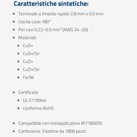
Caratteristiche sintetiche:
Terminale a innesto rapido 2.8 mm x 0.5 mm
Uscita cavo 180°
Per cavi 0.22–0.5 mm² (AWG 24–20)
Materiali:
CuSn
CuSn/Sn
CuZn
CuZn/Sn
Fe/Ni
Certificato
UL E118944
conforme RoHS
Compatibile con miniapplicatore M7785055
Confezione: 3 bobine da 1800 pezzi