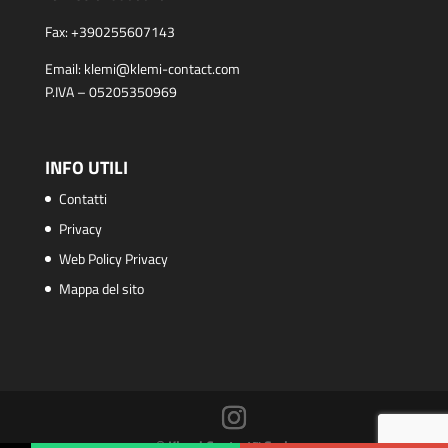
Fax:
+390255607143
Email:
klemi@klemi-contact.com
P.IVA – 05205350969
INFO UTILI
Contatti
Privacy
Web Policy Privacy
Mappa del sito
© Klemi Contact™ S.r.l.