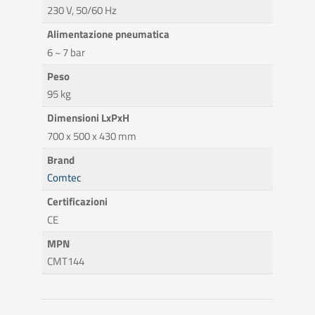
230 V, 50/60 Hz
Alimentazione pneumatica
6 ~ 7 bar
Peso
95 kg
Dimensioni LxPxH
700 x 500 x 430 mm
Brand
Comtec
Certificazioni
CE
MPN
CMT144