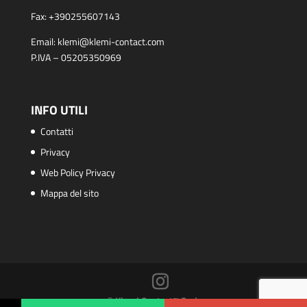
Fax:
+390255607143
Email:
klemi@klemi-contact.com
P.IVA – 05205350969
INFO UTILI
Contatti
Privacy
Web Policy Privacy
Mappa del sito
© Klemi Contact™ S.r.l.