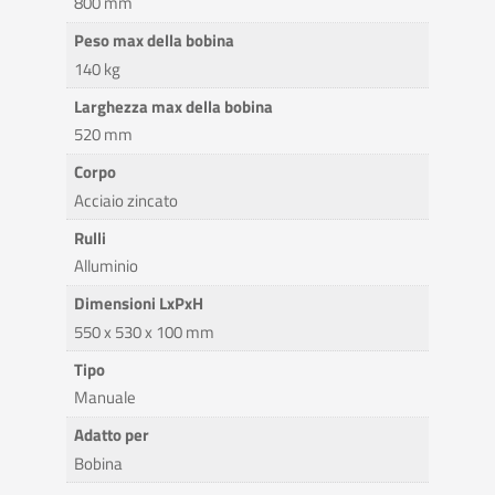
800 mm
Peso max della bobina
140 kg
Larghezza max della bobina
520 mm
Corpo
Acciaio zincato
Rulli
Alluminio
Dimensioni LxPxH
550 x 530 x 100 mm
Tipo
Manuale
Adatto per
Bobina