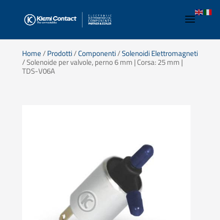
Home
/
Prodotti
/
Componenti
/
Solenoidi Elettromagneti
/ Solenoide per valvole, perno 6 mm | Corsa: 25 mm |
TDS-V06A