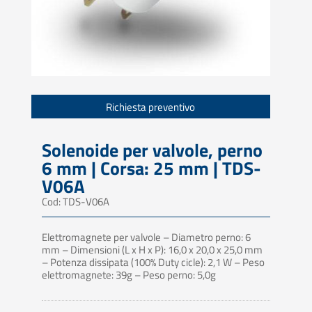
Richiesta preventivo
Solenoide per valvole, perno
6 mm | Corsa: 25 mm | TDS-
V06A
Cod: TDS-V06A
Elettromagnete per valvole – Diametro perno: 6
mm – Dimensioni (L x H x P): 16,0 x 20,0 x 25,0 mm
– Potenza dissipata (100% Duty cicle): 2,1 W – Peso
elettromagnete: 39g – Peso perno: 5,0g