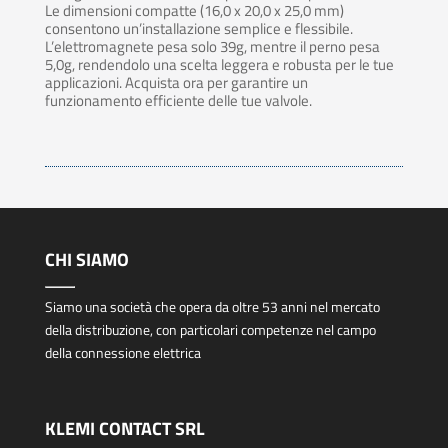
Le dimensioni compatte (16,0 x 20,0 x 25,0 mm)
consentono un’installazione semplice e flessibile.
L’elettromagnete pesa solo 39g, mentre il perno pesa
5,0g, rendendolo una scelta leggera e robusta per le tue
applicazioni. Acquista ora per garantire un
funzionamento efficiente delle tue valvole.
CHI SIAMO
Siamo una società che opera da oltre 53 anni nel mercato
della distribuzione, con particolari competenze nel campo
della connessione elettrica
KLEMI CONTACT SRL