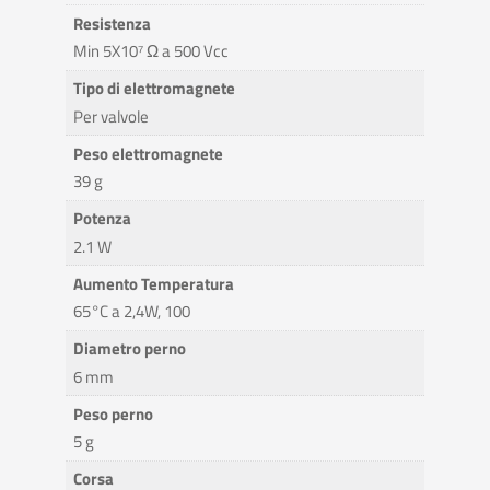
Resistenza
Min 5X10⁷ Ω a 500 Vcc
Tipo di elettromagnete
Per valvole
Peso elettromagnete
39 g
Potenza
2.1 W
Aumento Temperatura
65°C a 2,4W, 100
Diametro perno
6 mm
Peso perno
5 g
Corsa