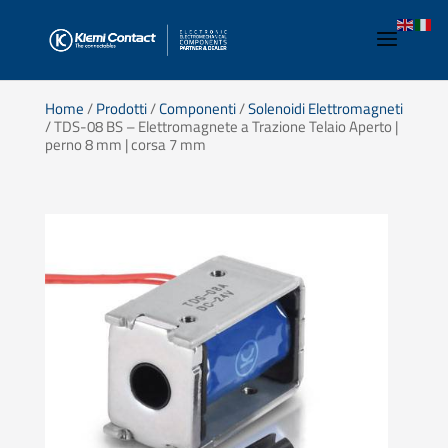
Home
/
Prodotti
/
Componenti
/
Solenoidi Elettromagneti
/ TDS-08 BS – Elettromagnete a Trazione Telaio Aperto |
perno 8 mm | corsa 7 mm