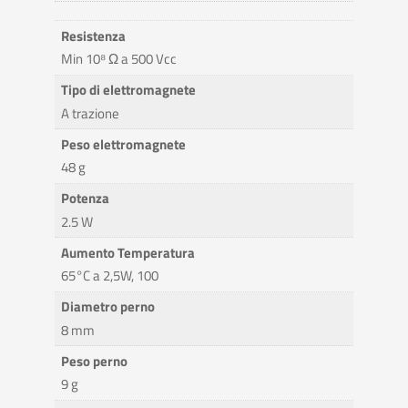
Resistenza
Min 10⁸ Ω a 500 Vcc
Tipo di elettromagnete
A trazione
Peso elettromagnete
48 g
Potenza
2.5 W
Aumento Temperatura
65°C a 2,5W, 100
Diametro perno
8 mm
Peso perno
9 g