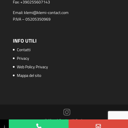
Fax:
+390255607143
Email:
klemi@klemi-contact.com
P.IVA – 05205350969
INFO UTILI
Contatti
Privacy
Web Policy Privacy
Mappa del sito
© Klemi Contact™ S.r.l.
↓