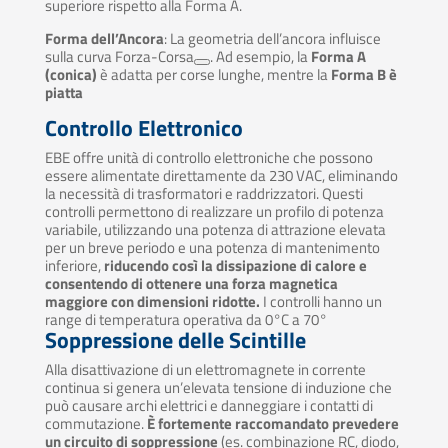
superiore rispetto alla Forma A.
Forma dell’Ancora
: La geometria dell’ancora influisce
sulla curva Forza-Corsa
. Ad esempio, la
Forma A
(conica)
è adatta per corse lunghe, mentre la
Forma B è
piatta
Controllo Elettronico
EBE offre unità di controllo elettroniche che possono
essere alimentate direttamente da 230 VAC, eliminando
la necessità di trasformatori e raddrizzatori.
Questi
controlli permettono di realizzare un profilo di potenza
variabile, utilizzando una potenza di attrazione elevata
per un breve periodo e una potenza di mantenimento
inferiore,
riducendo così la dissipazione di calore e
consentendo di ottenere una forza magnetica
maggiore con dimensioni ridotte.
I controlli hanno un
range di temperatura operativa da 0°C a 70°
Soppressione delle Scintille
Alla disattivazione di un elettromagnete in corrente
continua si genera un’elevata tensione di induzione che
può causare archi elettrici e danneggiare i contatti di
commutazione.
È fortemente raccomandato prevedere
un circuito di soppressione
(es. combinazione RC, diodo,