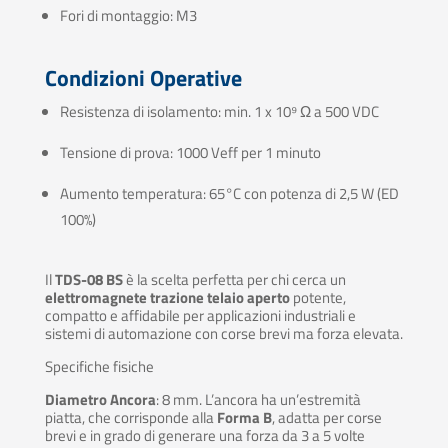
Fori di montaggio: M3
Condizioni Operative
Resistenza di isolamento: min. 1 x 10⁹ Ω a 500 VDC
Tensione di prova: 1000 Veff per 1 minuto
Aumento temperatura: 65°C con potenza di 2,5 W (ED
100%)
Il
TDS-08 BS
è la scelta perfetta per chi cerca un
elettromagnete trazione telaio aperto
potente,
compatto e affidabile per applicazioni industriali e
sistemi di automazione con corse brevi ma forza elevata.
Specifiche fisiche
Diametro Ancora
: 8 mm.
L’ancora ha un’estremità
piatta, che corrisponde alla
Forma B
, adatta per corse
brevi e in grado di generare una forza da 3 a 5 volte