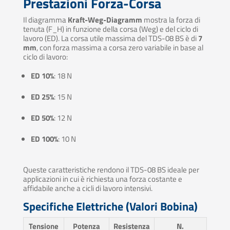
Prestazioni Forza-Corsa
Il diagramma
Kraft-Weg-Diagramm
mostra la forza di
tenuta (F_H) in funzione della corsa (Weg) e del ciclo di
lavoro (ED). La corsa utile massima del TDS-08 BS è di
7
mm
, con forza massima a corsa zero variabile in base al
ciclo di lavoro:
ED 10%
: 18 N
ED 25%
: 15 N
ED 50%
: 12 N
ED 100%
: 10 N
Queste caratteristiche rendono il TDS-08 BS ideale per
applicazioni in cui è richiesta una forza costante e
affidabile anche a cicli di lavoro intensivi.
Specifiche Elettriche (Valori Bobina)
Tensione
Potenza
Resistenza
N.