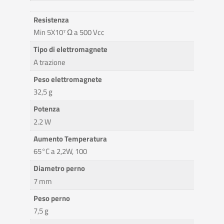
Resistenza
Min 5X10⁷ Ω a 500 Vcc
Tipo di elettromagnete
A trazione
Peso elettromagnete
32,5 g
Potenza
2.2 W
Aumento Temperatura
65°C a 2,2W, 100
Diametro perno
7 mm
Peso perno
7,5 g