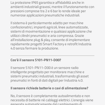
La protezione IP65 garantisce affidabilità anche in
ambienti industriali gravosi, mentre il funzionamento con
pressioni comprese tra 2 e 6 bar lo rende ideale per
numerose applicazioni pneumatiche industriali.
Il sistema è particolarmente adatto per macchine
confezionatrici, impianti agricoli, linee automatizzate,
sistemi di movimentazione e qualsiasi applicazione che
utilizzi cilindri pneumatici e aria compressa. Grazie
all’installazione plug & play, consente di implementare
rapidamente progetti Smart Factory e retrofit Industria
4.0 senza fermare la produzione.
Cos’è il sensore S101-PN11-D00?
Il sensore S101-PN11-D00 è un sensore radio
intelligente progettato per monitorare macchine e
sistemi pneumatici industriali, trasformando gli asset
pneumatici in fonti di dati digitali per Industria 4.0.
Il sensore richiede batterie o cavi di alimentazione?
No, il sensore è completamente autoalimentato e non
necessita di batterie né cablaggi elettrici. L’energia viene
generata automaticamente dal cambiamento di