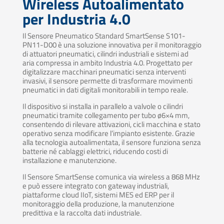
Wireless Autoalimentato
per Industria 4.0
Il Sensore Pneumatico Standard SmartSense S101-
PN11-D00 è una soluzione innovativa per il monitoraggio
di attuatori pneumatici, cilindri industriali e sistemi ad
aria compressa in ambito Industria 4.0. Progettato per
digitalizzare macchinari pneumatici senza interventi
invasivi, il sensore permette di trasformare movimenti
pneumatici in dati digitali monitorabili in tempo reale.
Il dispositivo si installa in parallelo a valvole o cilindri
pneumatici tramite collegamento per tubo ø6×4 mm,
consentendo di rilevare attivazioni, cicli macchina e stato
operativo senza modificare l’impianto esistente. Grazie
alla tecnologia autoalimentata, il sensore funziona senza
batterie né cablaggi elettrici, riducendo costi di
installazione e manutenzione.
Il Sensore SmartSense comunica via wireless a 868 MHz
e può essere integrato con gateway industriali,
piattaforme cloud IIoT, sistemi MES ed ERP per il
monitoraggio della produzione, la manutenzione
predittiva e la raccolta dati industriale.