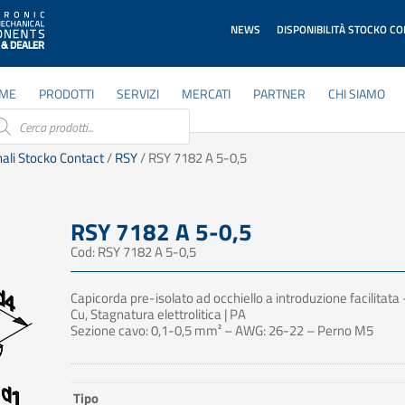
NEWS
DISPONIBILITÀ STOCKO C
ME
PRODOTTI
SERVIZI
MERCATI
PARTNER
CHI SIAMO
ducts
rch
ali Stocko Contact
/
RSY
/ RSY 7182 A 5-0,5
RSY 7182 A 5-0,5
Cod: RSY 7182 A 5-0,5
Capicorda pre-isolato ad occhiello a introduzione facilitat
Cu, Stagnatura elettrolitica | PA
Sezione cavo: 0,1-0,5 mm² – AWG: 26-22 – Perno M5
Tipo