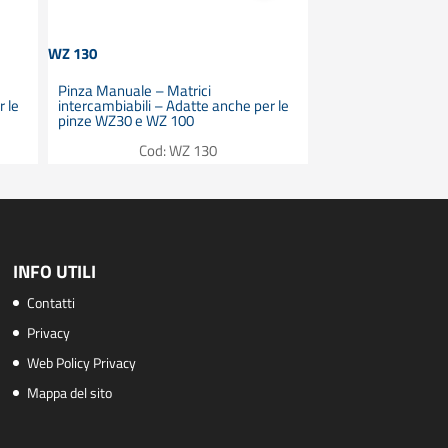
WZ 130
WZ 100
Pinza Manuale – Matrici
Pinza Manuale – M
r le
intercambiabili – Adatte anche per le
intercambiabili – A
pinze WZ30 e WZ 100
pinze WZ30 e WZ 
Cod: WZ 130
Cod: 
INFO UTILI
Contatti
Privacy
Web Policy Privacy
Mappa del sito