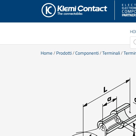
HO
Pro
sea
Home
/
Prodotti
/
Componenti
/
Terminali
/
Termin