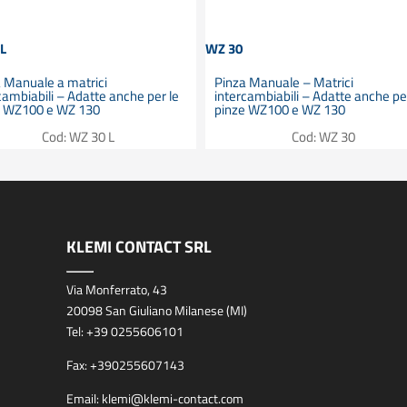
 L
WZ 30
 Manuale a matrici
Pinza Manuale – Matrici
cambiabili – Adatte anche per le
intercambiabili – Adatte anche pe
e WZ100 e WZ 130
pinze WZ100 e WZ 130
Cod: WZ 30 L
Cod: WZ 30
KLEMI CONTACT SRL
Via Monferrato, 43
20098 San Giuliano Milanese (MI)
Tel:
+39 0255606101
Fax:
+390255607143
Email:
klemi@klemi-contact.com