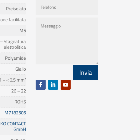
Preisolato
one facilitata
M5
 – Stagnatura
elettrolitica
Polyamide
Giallo
Invia
1 – < 0,5 mm²
26 – 22
ROHS
M7182505
KO CONTACT
GmbH