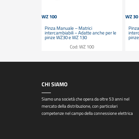
WZ 100
WZ 30
trici
Pinza Manuale – Matrici
Pinza
atte anche per le
intercambiabili – Adatte anche per le
inter
00
pinze WZ30 e WZ 130
pinz
Z 130
Cod: WZ 100
CHI SIAMO
Siamo una società che opera da oltre 53 anni nel
mercato della distribuzione, con particolari
competenze nel campo della connessione elettrica