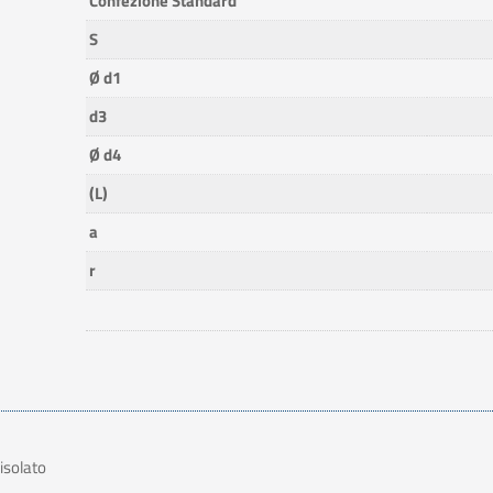
Confezione Standard
S
Ø d1
d3
Ø d4
(L)
a
r
isolato