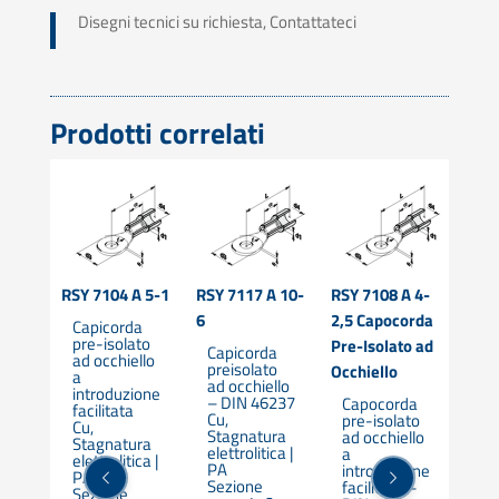
Disegni tecnici su richiesta, Contattateci
Prodotti correlati
RSY 7104 A 5-1
RSY 7117 A 10-
RSY 7108 A 4-
2,5
Capi
6
2,5 Capocorda
Capicorda
e
Prei
pre-isolato
a
Pre-Isolato ad
Capicorda
Punt
ad occhiello
o a
preisolato
Occhiello
a
Roto
ad occhiello
introduzione
DIN
– DIN 46237
Capocorda
5338
facilitata
Cu,
pre-isolato
Cu,
STO
Stagnatura
ad occhiello
Stagnatura
ura
elettrolitica |
a
elettrolitica |
CON
ica |
PA
introduzione
PA
Sezione
Gmb
facilitata –
Sezione
ione