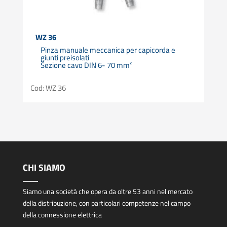
WZ 36
Pinza manuale meccanica per capicorda e
giunti preisolati
Sezione cavo DIN 6- 70 mm²
Cod: WZ 36
CHI SIAMO
Siamo una società che opera da oltre 53 anni nel mercato
della distribuzione, con particolari competenze nel campo
della connessione elettrica