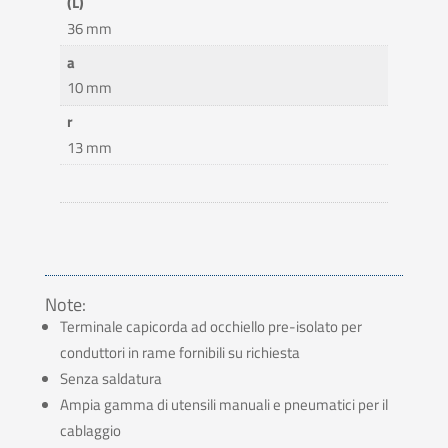
(L)
36 mm
a
10 mm
r
13 mm
Note:
Terminale capicorda ad occhiello pre-isolato per
conduttori in rame fornibili su richiesta
Senza saldatura
Ampia gamma di utensili manuali e pneumatici per il
cablaggio