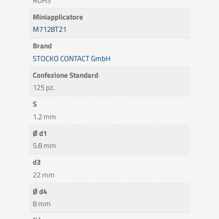
ROHS
Miniapplicatore
M7128T21
Brand
STOCKO CONTACT GmbH
Confezione Standard
125 pz.
S
1.2 mm
Ø d1
5.8 mm
d3
22 mm
Ø d4
8 mm