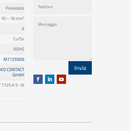
Preisolato
 10 – 16 mm²
6
Cu/Sn
ROHS
M71255D6
Invia
KO CONTACT
GmbH
 7125 A 5-16