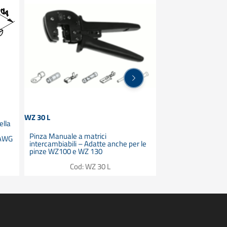
WZ 30 L
WZ 100
ella
Pinza Manuale a matrici
Pinza Manuale – M
 AWG
intercambiabili – Adatte anche per le
intercambiabili – A
pinze WZ100 e WZ 130
pinze WZ30 e WZ 
Cod: WZ 30 L
Cod: 