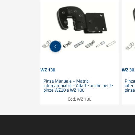
WZ 130
WZ 30
o ad occhiello a
ta
olitica | PA
Pinza Manuale – Matrici
Pinza
1 mm² – AWG: 20-
intercambiabili – Adatte anche per le
inter
pinze WZ30 e WZ 100
pinz
104 A 5-1
Cod: WZ 130