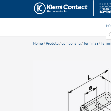
HO
Pro
sea
Home
/
Prodotti
/
Componenti
/
Terminali
/
Termin