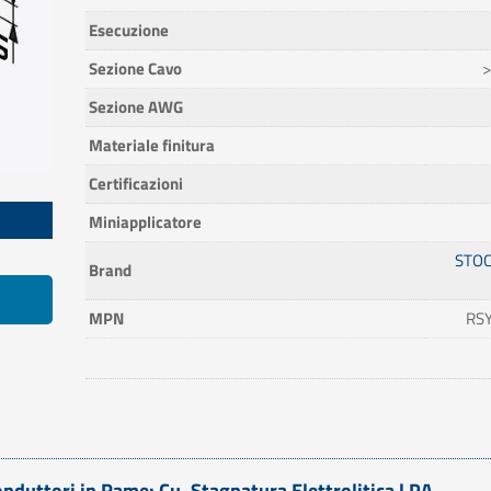
Esecuzione
Sezione Cavo
>
Sezione AWG
Materiale finitura
Certificazioni
Miniapplicatore
STOC
Brand
MPN
RSY
nduttori in Rame: Cu, Stagnatura Elettrolitica | PA