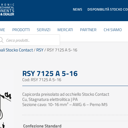
NEWS
DISPONIBILITÀ STOCKO C
ME
PRODOTTI
SERVIZI
MERCATI
PARTNER
CHI SIAMO
ducts
rch
ali Stocko Contact
/
RSY
/ RSY 7125 A 5-16
RSY 7125 A 5-16
Cod: RSY 7125 A 5-16
Capicorda preisolato ad occhiello Stocko Contact
Cu, Stagnatura elettrolitica | PA
Sezione cavo: 10-16 mm² – AWG: 6 – Perno M5
Confezione Standard