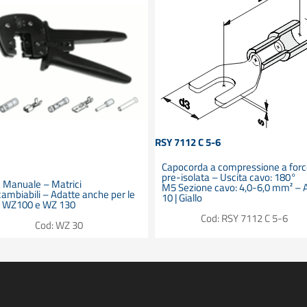
RSY 7112 C 5-6
Capocorda a compressione a forc
pre-isolata – Uscita cavo: 180°
 Manuale – Matrici
M5 Sezione cavo: 4,0-6,0 mm² –
cambiabili – Adatte anche per le
10 | Giallo
e WZ100 e WZ 130
Cod: RSY 7112 C 5-6
Cod: WZ 30