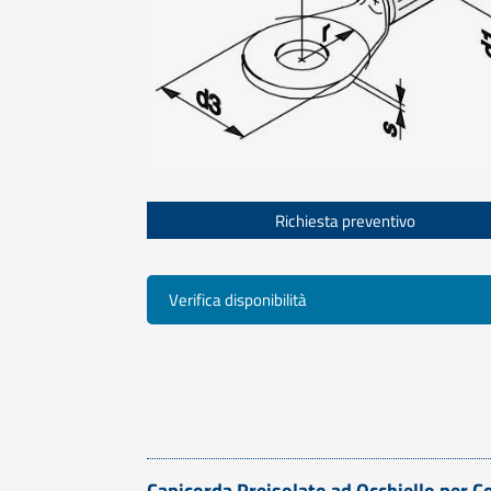
Richiesta preventivo
Verifica disponibilità
Capicorda Preisolato ad Occhiello per Co