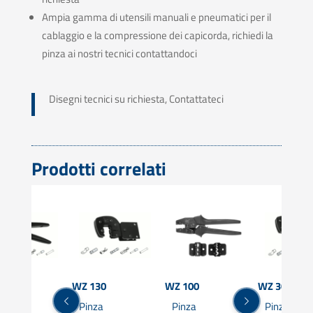
Ampia gamma di utensili manuali e pneumatici per il
cablaggio e la compressione dei capicorda, richiedi la
pinza ai nostri tecnici contattandoci
Disegni tecnici su richiesta, Contattateci
Prodotti correlati
30
WZ 130
WZ 100
WZ 30 L
nza
Pinza
Pinza
Pinza