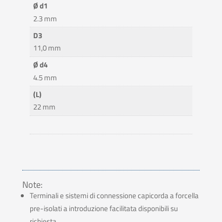
Ø d1
2.3 mm
D3
11,0 mm
Ø d4
4.5 mm
(L)
22 mm
Note:
Terminali e sistemi di connessione capicorda a forcella
pre-isolati a introduzione facilitata disponibili su
richiesta