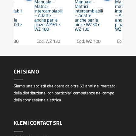
nuale –
Manuale –
Manuale –
Manuale a
rici
Matrici
Matrici
matrici
ercambiabili
intercambiabili
intercambiabili
intercambia
Adatte
– Adatte
– Adatte
– Adatte
he per le
anche per le
anche per le
anche per 
nze WZ100 e
pinze WZ30 e
pinze WZ30 e
pinze WZ1
 130
WZ 100
WZ 130
WZ 130
od: WZ 30
Cod: WZ 130
Cod: WZ 100
Cod: WZ 3
CHI SIAMO
Siamo una società che opera da oltre 53 anni nel mercato
della distribuzione, con particolari competenze nel campo
della connessione elettrica
KLEMI CONTACT SRL