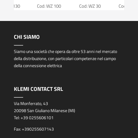
od: WZ 130
Cod: WZ 100
Cod: WZ 30
Cod: WZ 3
CHI SIAMO
Siamo una società che opera da oltre 53 anni nel mercato
della distribuzione, con particolari competenze nel campo
della connessione elettrica
KLEMI CONTACT SRL
Via Monferrato, 43
20098 San Giuliano Milanese (MI)
Tel:
+39 0255606101
Fax:
+390255607143