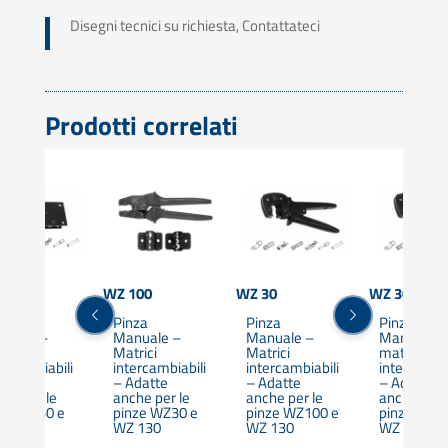
Disegni tecnici su richiesta, Contattateci
Prodotti correlati
130
WZ 100
WZ 30
WZ 30 L
nza
Pinza
Pinza
Pinza
nuale –
Manuale –
Manuale –
Manuale a
rici
Matrici
Matrici
matrici
ercambiabili
intercambiabili
intercambiabili
intercambia
Adatte
– Adatte
– Adatte
– Adatte
he per le
anche per le
anche per le
anche per 
nze WZ30 e
pinze WZ30 e
pinze WZ100 e
pinze WZ1
 100
WZ 130
WZ 130
WZ 130