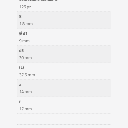
125 pz.
S
1.8 mm
Ø d1
9 mm
d3
30 mm
(L)
37.5 mm
a
14 mm
r
17 mm