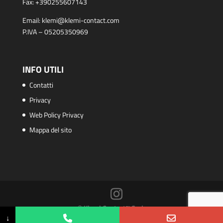
Fax:
+390255607143
Email:
klemi@klemi-contact.com
P.IVA – 05205350969
INFO UTILI
Contatti
Privacy
Web Policy Privacy
Mappa del sito
© Klemi Contact™ S.r.l.
↓