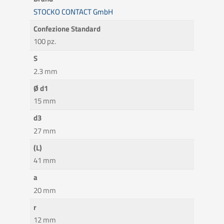
STOCKO CONTACT GmbH
Confezione Standard
100 pz.
S
2.3 mm
Ø d1
15 mm
d3
27 mm
(L)
41 mm
a
20 mm
r
12 mm