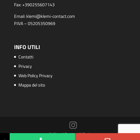
Fax:
+390255607143
Email:
klemi@klemi-contact.com
P.IVA – 05205350969
INFO UTILI
Contatti
Privacy
Web Policy Privacy
Mappa del sito
© Klemi Contact™ S.r.l.