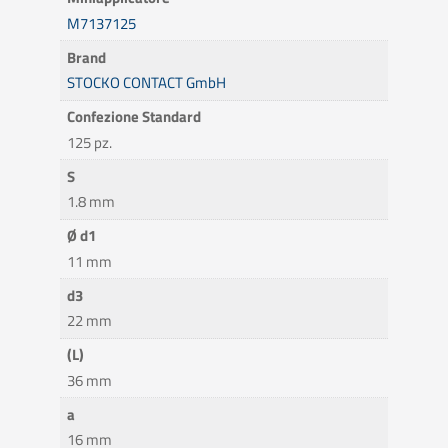
M7137125
Brand
STOCKO CONTACT GmbH
Confezione Standard
125 pz.
S
1.8 mm
Ø d1
11 mm
d3
22 mm
(L)
36 mm
a
16 mm