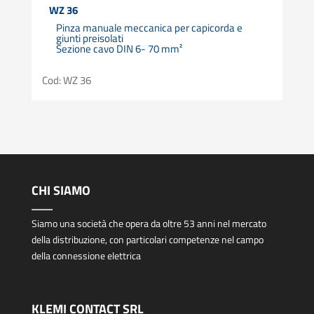
WZ 36
Pinza manuale meccanica per capicorda e
giunti preisolati
Sezione cavo DIN 6- 70 mm²
Cod: WZ 36
CHI SIAMO
Siamo una società che opera da oltre 53 anni nel mercato
della distribuzione, con particolari competenze nel campo
della connessione elettrica
KLEMI CONTACT SRL