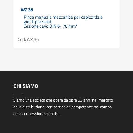
WZ 36
Pinza manuale meccanica per capicorda e
giunti preisolati
Sezione cavo DIN 6- 70 mm²
Cod: WZ 36
CHI SIAMO
Siamo una società che opera da oltre 53 anni nel mercato
della distribuzione, con particolari competenze nel campo
della connessione elettrica