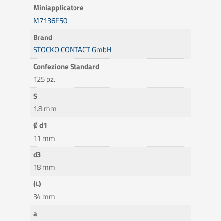
Miniapplicatore
M7136F50
Brand
STOCKO CONTACT GmbH
Confezione Standard
125 pz.
S
1.8 mm
Ø d1
11 mm
d3
18 mm
(L)
34 mm
a