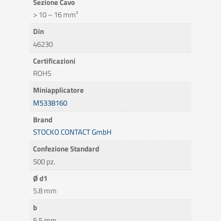
Sezione Cavo
> 10 – 16 mm²
Din
46230
Certificazioni
ROHS
Miniapplicatore
M5338160
Brand
STOCKO CONTACT GmbH
Confezione Standard
500 pz.
Ø d1
5.8 mm
b
5.5 mm