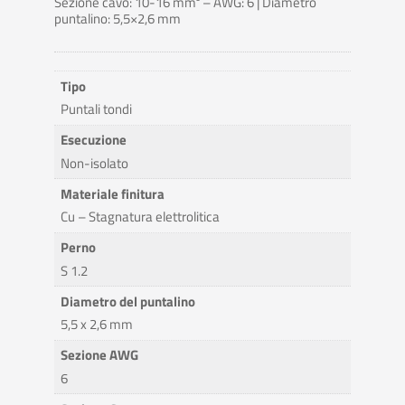
Sezione cavo: 10-16 mm² – AWG: 6 | Diametro
puntalino: 5,5×2,6 mm
Tipo
Puntali tondi
Esecuzione
Non-isolato
Materiale finitura
Cu – Stagnatura elettrolitica
Perno
S 1.2
Diametro del puntalino
5,5 x 2,6 mm
Sezione AWG
6