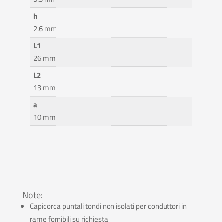
h
2.6 mm
L1
26 mm
L2
13 mm
a
10 mm
Note:
Capicorda puntali tondi non isolati per conduttori in
rame fornibili su richiesta