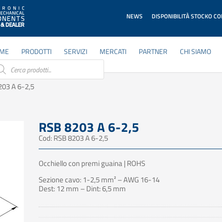
NEWS
DISPONIBILITÀ STOCKO C
ME
PRODOTTI
SERVIZI
MERCATI
PARTNER
CHI SIAMO
ducts
rch
203 A 6-2,5
RSB 8203 A 6-2,5
Cod: RSB 8203 A 6-2,5
Occhiello con premi guaina | ROHS
Sezione cavo: 1-2,5 mm² – AWG 16-14
Dest: 12 mm – Dint: 6,5 mm