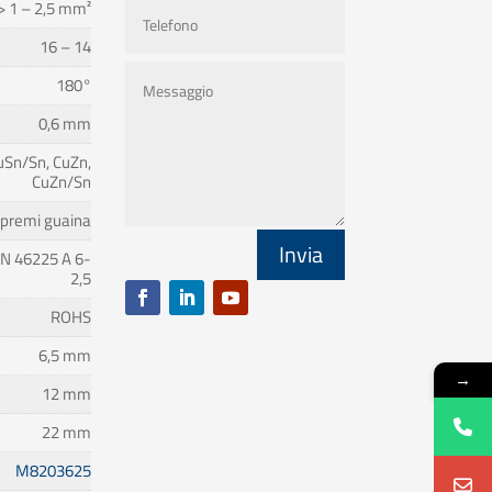
> 1 – 2,5 mm²
16 – 14
180°
0,6 mm
uSn/Sn, CuZn,
CuZn/Sn
 premi guaina
Invia
IN 46225 A 6-
2,5
ROHS
6,5 mm
→
12 mm
22 mm
M8203625