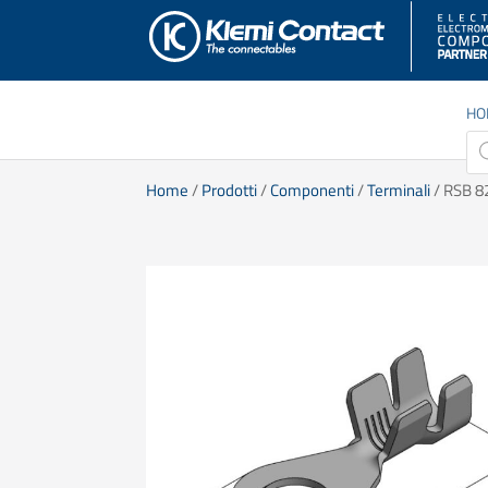
HO
Pro
sea
Home
/
Prodotti
/
Componenti
/
Terminali
/ RSB 8