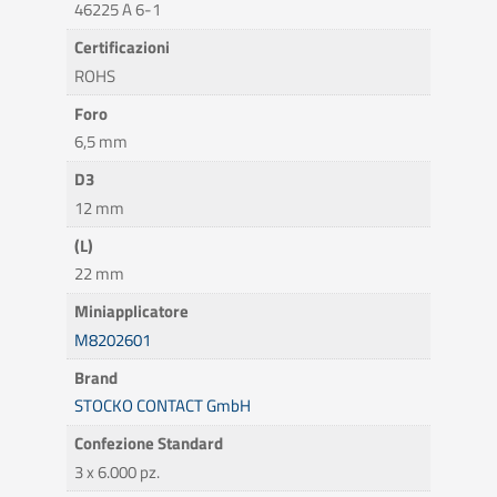
46225 A 6-1
Certificazioni
ROHS
Foro
6,5 mm
D3
12 mm
(L)
22 mm
Miniapplicatore
M8202601
Brand
STOCKO CONTACT GmbH
Confezione Standard
3 x 6.000 pz.