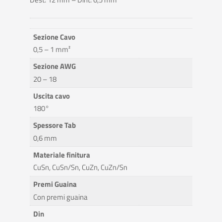
Sezione Cavo
0,5 – 1 mm²
Sezione AWG
20 – 18
Uscita cavo
180°
Spessore Tab
0,6 mm
Materiale finitura
CuSn, CuSn/Sn, CuZn, CuZn/Sn
Premi Guaina
Con premi guaina
Din